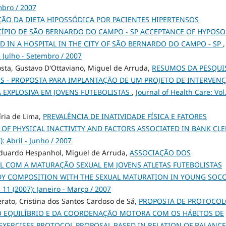
mbro / 2007
ÇÃO DA DIETA HIPOSSÓDICA POR PACIENTES HIPERTENSOS
ÍPIO DE SÃO BERNARDO DO CAMPO - SP ACCEPTANCE OF HYPOSO
ED IN A HOSPITAL IN THE CITY OF SÃO BERNARDO DO CAMPO - SP
,
: Julho - Setembro / 2007
sta, Gustavo D'Ottaviano, Miguel de Arruda,
RESUMOS DA PESQUIS
ES - PROPOSTA PARA IMPLANTAÇÃO DE UM PROJETO DE INTERVEN
EXPLOSIVA EM JOVENS FUTEBOLISTAS
,
Journal of Health Care: Vol
íria de Lima,
PREVALÊNCIA DE INATIVIDADE FÍSICA E FATORES
OF PHYSICAL INACTIVITY AND FACTORS ASSOCIATED IN BANK CL
): Abril - Junho / 2007
 Eduardo Hespanhol, Miguel de Arruda,
ASSOCIAÇÃO DOS
 COM A MATURAÇÃO SEXUAL EM JOVENS ATLETAS FUTEBOLISTAS
ODY COMPOSITION WITH THE SEXUAL MATURATION IN YOUNG SOC
. 11 (2007): Janeiro - Março / 2007
erato, Cristina dos Santos Cardoso de Sá,
PROPOSTA DE PROTOCO
DO EQUILÍBRIO E DA COORDENAÇÃO MOTORA COM OS HÁBITOS DE
 EXERCISES PROTOCOL PROPOSAL BASED IN RELATION OF BALANCE