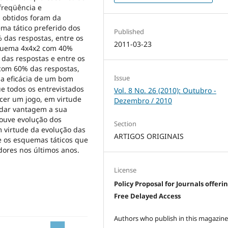
freqüência e
 obtidos foram da
ma tático preferido dos
Published
 das respostas, entre os
2011-03-23
esquema 4x4x2 com 40%
das respostas e entre os
 com 60% das respostas,
Issue
 a eficácia de um bom
e todos os entrevistados
Vol. 8 No. 26 (2010): Outubro -
er um jogo, em virtude
Dezembro / 2010
e dar vantagem a sua
houve evolução dos
Section
m virtude da evolução das
ARTIGOS ORIGINAIS
re os esquemas táticos que
dores nos últimos anos.
License
Policy Proposal for Journals offeri
Free Delayed Access
Authors who publish in this magazin