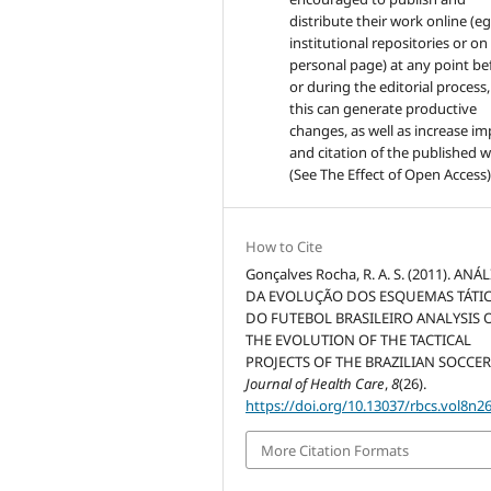
distribute their work online (eg
institutional repositories or on
personal page) at any point be
or during the editorial process,
this can generate productive
changes, as well as increase im
and citation of the published 
(See The Effect of Open Access)
How to Cite
Gonçalves Rocha, R. A. S. (2011). ANÁL
DA EVOLUÇÃO DOS ESQUEMAS TÁTI
DO FUTEBOL BRASILEIRO ANALYSIS 
THE EVOLUTION OF THE TACTICAL
PROJECTS OF THE BRAZILIAN SOCCER
Journal of Health Care
,
8
(26).
https://doi.org/10.13037/rbcs.vol8n2
More Citation Formats