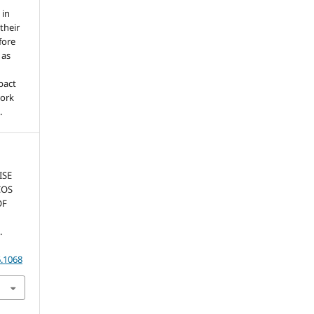
 in
 their
fore
 as
pact
work
.
ISE
COS
OF
.
6.1068