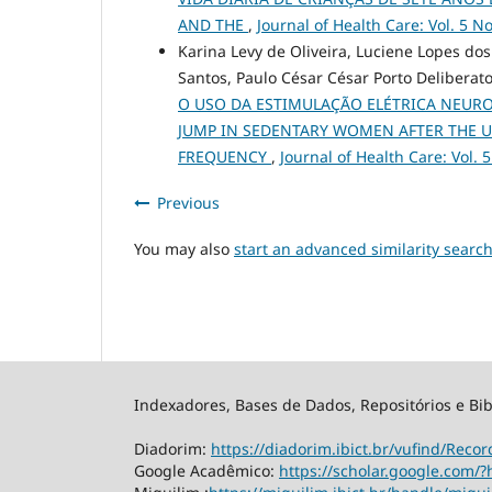
AND THE
,
Journal of Health Care: Vol. 5 No
Karina Levy de Oliveira, Luciene Lopes dos
Santos, Paulo César César Porto Deliberat
O USO DA ESTIMULAÇÃO ELÉTRICA NEURO
JUMP IN SEDENTARY WOMEN AFTER THE U
FREQUENCY
,
Journal of Health Care: Vol. 
Previous
You may also
start an advanced similarity searc
Indexadores, Bases de Dados, Repositórios e Bib
Diadorim:
https://diadorim.ibict.br/vufind/Rec
Google Acadêmico:
https://scholar.google.com/?