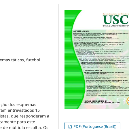
emas táticos, futebol
olução dos esquemas
oram entrevistados 15
alistas, que responderam a
icamente para este
PDF (Portuguese (Brazil))
e de múltipla escolha. Os