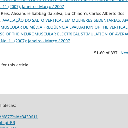
. 11 (2007): Janeiro - Março / 2007
 Reis, Alexandre Sabbag da Silva, Liu Chiao Yi, Carlos Alberto dos
o,
AVALIAÇÃO DO SALTO VERTICAL EM MULHERES SEDENTÁRIAS, A
MUSCULAR DE MÉDIA FREQÜÊNCIA EVALUATION OF THE VERTICAL
SE OF THE NEUROMUSCULAR ELECTRICAL STIMULATION OF AVERA
5 No. 11 (2007): Janeiro - Março / 2007
51-60 of 337
Nex
h
for this article.
liotecas:
ord/6877?sid=3439611
hl=pt-BR