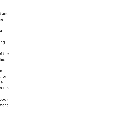
t and
he
 a
ing
of the
his
ume
 for
he
n this
a book
gment