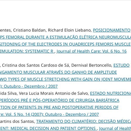
Bentes, Cristiano Baldan, Richard Eloin Liebano,
POSICIONAMENTO
PS FEMORAL DURANTE A ESTIMULAÇÃO ELÉTRICA NEUROMUSCUL
OSITIONING OF THE ELECTRODES IN QUADRICEPS FEMORIS MUSCLE
IMULATION: SYSTEMATIC R
,
Journal of Health Care: Vol. 6 No. 16
, Cristina dos Santos Cardoso de Sá, Dernival Bertoncello,
ESTUDO
ONGAMENTO MUSCULAR ATRAVÉS DO GANHO DE AMPLITUDE
TWO TYPES OF MUSCLE STRETCHING WITH GAIN ON JOINT MOVEM
07): Outubro - Dezembro / 2007
ida Silva, Vera Lucia Morais Antonio de Salvo,
ESTADO NUTRICIONA
PERÍODOS PRÉ E PÓS-OPERATÓRIO DE CIRURGIA BARIÁTRICA
ION OF PATIENTS IN PRE AND POSTOPERATIVE PERIODS OF
re: Vol. 5 No. 14 (2007): Outubro - Dezembro / 2007
Martins dos Santos,
TRATAMENTO DO CLIMATÉRIO: DECISÃO MÉDIC
ENT: MEDICAL DECISION AND PATIENT OPTIONS
,
Journal of Healt