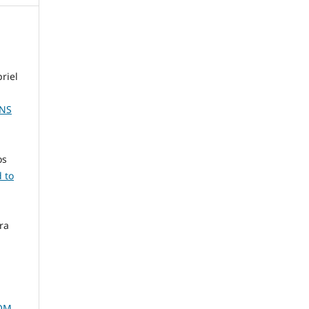
riel
ONS
os
 to
ira
COM