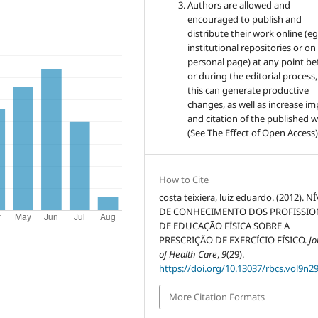
Authors are allowed and
encouraged to publish and
distribute their work online (eg
institutional repositories or on
personal page) at any point be
or during the editorial process,
this can generate productive
changes, as well as increase im
and citation of the published 
(See The Effect of Open Access)
How to Cite
costa teixiera, luiz eduardo. (2012). N
DE CONHECIMENTO DOS PROFISSIO
DE EDUCAÇÃO FÍSICA SOBRE A
PRESCRIÇÃO DE EXERCÍCIO FÍSICO.
Jo
of Health Care
,
9
(29).
https://doi.org/10.13037/rbcs.vol9n2
More Citation Formats