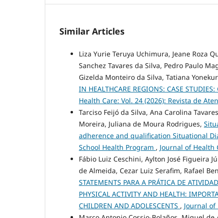
Similar Articles
Liza Yurie Teruya Uchimura, Jeane Roza Qu
Sanchez Tavares da Silva, Pedro Paulo Mag
Gizelda Monteiro da Silva, Tatiana Yoneku
IN HEALTHCARE REGIONS: CASE STUDIES
Health Care: Vol. 24 (2026): Revista de At
Tarciso Feijó da Silva, Ana Carolina Tavares
Moreira, Juliana de Moura Rodrigues,
Situ
adherence and qualification Situational Di
School Health Program
,
Journal of Health 
Fábio Luiz Ceschini, Aylton José Figueira Jú
de Almeida, Cezar Luiz Serafim, Rafael Be
STATEMENTS PARA A PRÁTICA DE ATIVIDA
PHYSICAL ACTIVITY AND HEALTH: IMPORTA
CHILDREN AND ADOLESCENTS
,
Journal of
Marco Antonio Cossio-Bolaños, Miguel de 