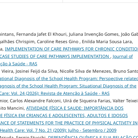
intans, Fernanda Jafet El Khouri, Juliana Invenção Gomes, João Gab
alhães Chrispim, Caroline Reses Gino , Enilda Maria Sousa Lara,
ra,
IMPLEMENTATION OF CARE PATHWAYS FOR CHRONIC CONDITI
: CASE STUDIES OF CARE PATHWAYS IMPLEMENTATION
,
Journal of
enção à Saúde - RAS
 Vieira, Josinei Feijó da Silva, Nicolle Silva de Menezes, Bruno Sant
ational Diagnosis of the School Health Program: Perspective related
agnosis of the School Health Program: Situational Diagnosis of the
Care: Vol. 24 (2026): Revista de Atenção à Saúde - RAS
nior, Carlos Alexandre Falconi, Uirá de Siqueira Farias, Valter Teixe
nito Mancini,
ATIVIDADE FÍSICA E SAUDE: IMPORTÂNCIA DOS
DE FÍSICA EM CRIANÇAS E ADOLESCENTES, ADULTOS E IDOSOS
NCE OF STATEMENTS FOR THE PRACTICE OF PHYSICAL ACTIVITY IN
 Health Care: Vol. 7 No. 21 (2009): Julho - Setembro / 2009
Arruda, Sergio Stucchi,
DEPENDÊNCIA QUÍMICA E SUA RELAÇÃO 