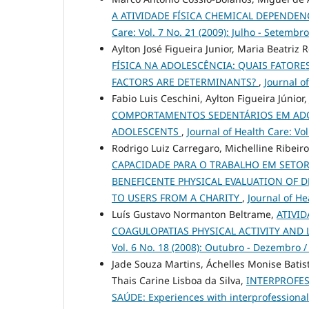
A ATIVIDADE FÍSICA CHEMICAL DEPENDEN
Care: Vol. 7 No. 21 (2009): Julho - Setembro
Aylton José Figueira Junior, Maria Beatriz 
FÍSICA NA ADOLESCÊNCIA: QUAIS FATORE
FACTORS ARE DETERMINANTS?
,
Journal of
Fabio Luis Ceschini, Aylton Figueira Júnior,
COMPORTAMENTOS SEDENTÁRIOS EM ADOL
ADOLESCENTS
,
Journal of Health Care: Vol
Rodrigo Luiz Carregaro, Michelline Ribeir
CAPACIDADE PARA O TRABALHO EM SETO
BENEFICENTE PHYSICAL EVALUATION OF 
TO USERS FROM A CHARITY
,
Journal of He
Luís Gustavo Normanton Beltrame,
ATIVID
COAGULOPATIAS PHYSICAL ACTIVITY AND 
Vol. 6 No. 18 (2008): Outubro - Dezembro /
Jade Souza Martins, Áchelles Monise Batis
Thais Carine Lisboa da Silva,
INTERPROFES
SAÚDE: Experiences with interprofessiona