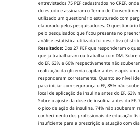
entrevistados 75 PEF cadastrados no CREF, onde 
do estudo e assinaram o Termo de Consentimento
utilizado um questionário estruturado com perg
elaborado pelos pesquisadores. O questionário 
pelo pesquisador, que ficou presente no preen
análise estatística utilizada foi descritiva (distr
Resultados:
Dos 27 PEF que responderam o ques
que já trabalharam ou trabalha com DM. Sobre 
do EF, 63% e 66% respectivamente não soubera
realização da glicemia capilar antes e após uma
responderam corretamente. Quanto ao nível idea
para iniciar com segurança o EF, 85% não soub
local de aplicação de insulina antes do EF, 63% 
Sobre o ajuste da dose de insulina antes do EF,
o pico de ação da insulina, 74% não souberam 
conhecimento dos profissionais de educação físi
insuficiente para a prescrição e atuação com dia