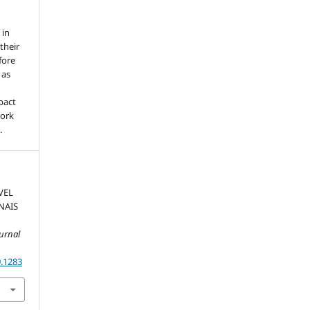
 in
 their
fore
 as
pact
work
.
ÍVEL
NAIS
urnal
9.1283