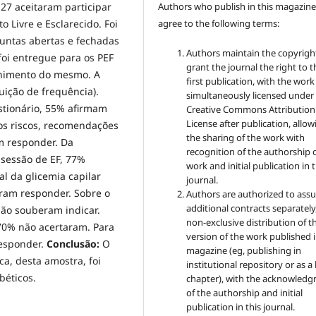
27 aceitaram participar
Authors who publish in this magazin
 Livre e Esclarecido. Foi
agree to the following terms:
untas abertas e fechadas
Authors maintain the copyrigh
foi entregue para os PEF
grant the journal the right to t
chimento do mesmo. A
first publication, with the work
ibuição de frequência).
simultaneously licensed under
tionário, 55% afirmam
Creative Commons Attribution
License after publication, allow
os riscos, recomendações
the sharing of the work with
m responder. Da
recognition of the authorship 
 sessão de EF, 77%
work and initial publication in t
l da glicemia capilar
journal.
eram responder. Sobre o
Authors are authorized to ass
additional contracts separately,
não souberam indicar.
non-exclusive distribution of t
 70% não acertaram. Para
version of the work published i
responder.
Conclusão:
O
magazine (eg, publishing in
ca, desta amostra, foi
institutional repository or as 
béticos.
chapter), with the acknowled
of the authorship and initial
publication in this journal.