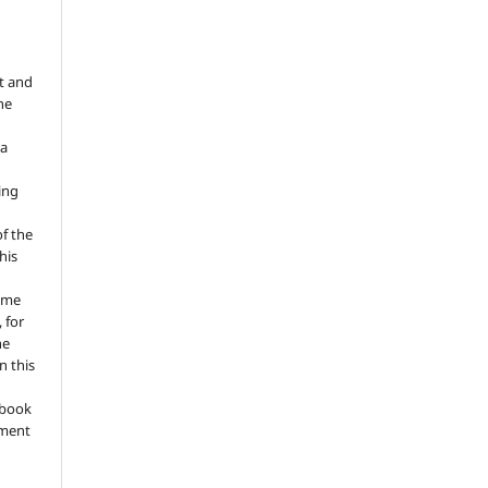
e
t and
he
 a
ing
of the
his
ume
 for
he
n this
a book
gment