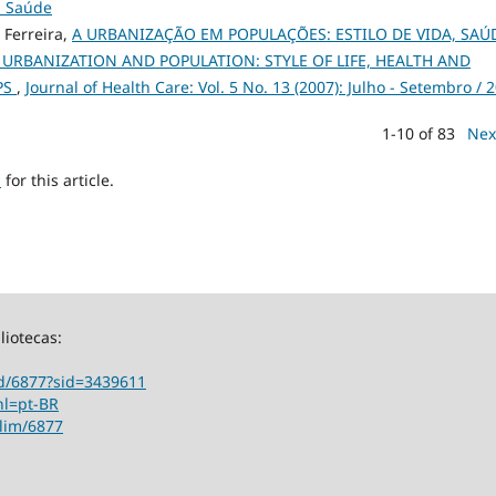
m Saúde
 Ferreira,
A URBANIZAÇÃO EM POPULAÇÕES: ESTILO DE VIDA, SAÚ
 URBANIZATION AND POPULATION: STYLE OF LIFE, HEALTH AND
PS
,
Journal of Health Care: Vol. 5 No. 13 (2007): Julho - Setembro / 
1-10 of 83
Nex
h
for this article.
liotecas:
ord/6877?sid=3439611
hl=pt-BR
ilim/6877