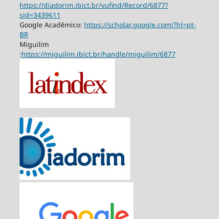
https://diadorim.ibict.br/vufind/Record/6877?
sid=3439611
Google Acadêmico:
https://scholar.google.com/?hl=pt-
BR
Miguilim
:
https://miguilim.ibict.br/handle/miguilim/6877