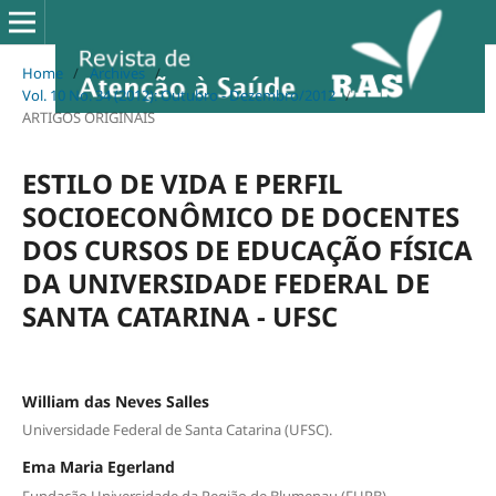
Home
/
Archives
/
Vol. 10 No. 34 (2012): Outubro - Dezembro/2012
/
ARTIGOS ORIGINAIS
ESTILO DE VIDA E PERFIL
SOCIOECONÔMICO DE DOCENTES
DOS CURSOS DE EDUCAÇÃO FÍSICA
DA UNIVERSIDADE FEDERAL DE
SANTA CATARINA - UFSC
William das Neves Salles
Universidade Federal de Santa Catarina (UFSC).
Ema Maria Egerland
Fundação Universidade da Região de Blumenau (FURB).