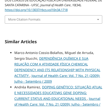
DOS CURSOS DE EDUCAÇÃO FÍSICA DA UNIVERSIDADE FEDERAL DE
SANTA CATARINA - UFSC.
Journal of Health Care
,
10
(34).
https://doi.org/10.13037/rbcs.vol10n34.1718
More Citation Formats
Similar Articles
Marco Antonio Cossio-Bolaños, Miguel de Arruda,
Sergio Stucchi,
DEPENDÊNCIA QUÍMICA E SUA
RELAÇÃO COM A ATIVIDADE FÍSICA CHEMICAL
DEPENDENCY AND ITS RELATIONSHIP WITH PHYSICAL
ACTIVITY
,
Journal of Health Care: Vol. 7 No. 21 (2009):
Julho - Setembro / 2009
Andréa Ramirez,
DOPING GENÉTICO: SITUAÇÃO ATUAL
E NECESSIDADES EDUCATIVAS GENE DOPING:
CURRENT STATUS AND EDUCATIONAL NEEDS
,
Journal
of Health Care: Vol. 7 No. 21 (2009): Julho - Setembro /