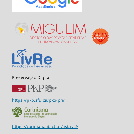
Preservação Digital:
https://pkp.sfu.ca/pkp-pn/
https://cariniana.ibict.br/listas-2/