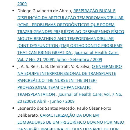
2009
Dhiego Gualberto de Abreu,
RESPIRAÇÃO BUCAL E
DISFUNÇÃO DA ARTICULAÇÃO TEMPOROMANDIBULAR
(ATM) - PROBLEMAS ORTODÔNTICOS QUE PODEM
TRAZER GRANDES PREJUÍZOS AO DESEMPENHO FÍSICO
MOUTH BREATHING AND TEMPOROMANDIBULAR
JOINT DYSFUNCTION (TMJ) ORTHODONTIC PROBLEMS
THAT CAN BRING GREAT DA
,
Journal of Health Care:
Vol. 7 No. 21 (2009): Julho - Setembro / 2009
J. A. S. Reis, L. B. Demitroff, V. R. Silva,
O ENFERMEIRO
NA EQUIPE INTERPROFISSIONAL DE TRANSPLANTE
PANCREÁTICO THE NURSE IN THE INTER-
PROFESSIONAL TEAM OF PANCREATIC
TRANSPLANTATION
,
Journal of Health Care: Vol. 7 No.
20 (2009): Abril - Junho / 2009
Leonardo dos Santos Macedo, Paulo César Porto
Deliberato,
CARACTERIZAÇÃO DA DOR EM
LOMBADORES DE UM FRIGORÍFICO BOVINO POR MEIO
DA VERSÃO BRASILEIRA DO QUESTIONÁRIO DE DOR