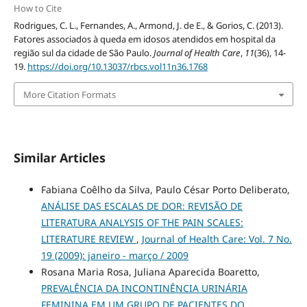
How to Cite
Rodrigues, C. L., Fernandes, A., Armond, J. de E., & Gorios, C. (2013).
Fatores associados à queda em idosos atendidos em hospital da
região sul da cidade de São Paulo.
Journal of Health Care
,
11
(36), 14-
19.
https://doi.org/10.13037/rbcs.vol11n36.1768
More Citation Formats
Similar Articles
Fabiana Coêlho da Silva, Paulo César Porto Deliberato,
ANÁLISE DAS ESCALAS DE DOR: REVISÃO DE
LITERATURA ANALYSIS OF THE PAIN SCALES:
LITERATURE REVIEW
,
Journal of Health Care: Vol. 7 No.
19 (2009): janeiro - março / 2009
Rosana Maria Rosa, Juliana Aparecida Boaretto,
PREVALÊNCIA DA INCONTINÊNCIA URINÁRIA
FEMININA EM UM GRUPO DE PACIENTES DO