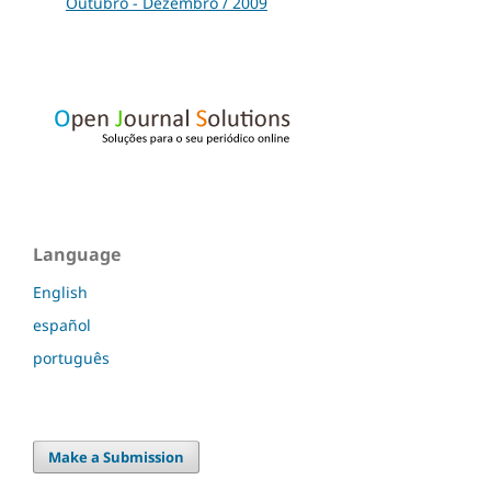
Outubro - Dezembro / 2009
Language
English
español
português
Make a Submission