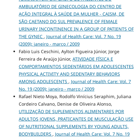
AMBULATÓRIO DE GINECOLOGIA DO CENTRO DE
AÇÃO INTEGRAL À SAÚDE DA MULHER - CAISM, DE
SÃO CAETANO DO SUL PREVALENCE OF FEMALE
URINARY INCONTINENCE IN A GROUP OF PATIENTS OF
THE GYNEC
,
Journal of Health Care: Vol. 7 No. 19
(2009): janeiro - março / 2009
Fabio Luis Ceschini, Aylton Figueira Júnior, Jorge
Ferreira de Araújo Júnior,
ATIVIDADE FÍSICA E
COMPORTAMENTOS SEDENTÁRIOS EM ADOLESCENTES
PHYSICAL ACTIVITY AND SEDENTARY BEHAVIORS
AMONG ADOLESCENTS
,
Journal of Health Care: Vol. 7
No. 19 (2009): janeiro - março / 2009
Rafael Nieto Moya, Rodolfo Vinícius Seraphim, Juliana
Cordeiro Calvano, Denise de Oliveira Alonso,
UTILIZAÇÃO DE SUPLEMENTOS ALIMENTARES POR
ADULTOS JOVENS, PRATICANTES DE MUSCULAÇÃO USE
OF NUTRITIONAL SUPPLEMENTS BY YOUNG ADULTS,
BODYBUILDERS
,
Journal of Health Care: Vol. 7 No. 19