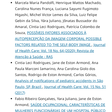
Marcela Maria Pandolfi, Henrique Mattos Machado,
Carolina Nunes França, Luciana Sayumi Fugimoto
Higashi, Michel Victor Lemes da Silva, Luiz Felipe
Gebin da Silva, Yára Juliano, Jônatas Bussador do
Amaral, Cíntia Leci Rodrigues, Patrícia Colombo de
Souza,
POSSÍVEIS FATORES ASSOCIADOS À
AUTOPERCEPÇÃO DA IMAGEM CORPORAL POSSIBLE
FACTORS RELATED TO THE SELF-BODY IMAGE
,
Journal
of Health Care: Vol. 18 No. 64 (2020): Revista de
Atenção à Saúde - RAS
Cintia Leci Rodrigues, Jane de Eston Armond, Ana
Paula Marconi Iamarino, Ana Carolina Giolo dos
Santos, Rodrigo de Eston Armond, Carlos Górios,
Analysis of notifications of pediatric accidents in São
Paulo, SP, Brazil
,
Journal of Health Care: Vol. 15 No. 51
(2017)
Fabio Ribeiro Gonçalves, Yara Juliano, Jane de Eston
Armond,
SAÚDE OCUPACIONAL: CARACTERÍSTICAS DE
MULHERES FUNCIONÁRIAS DE UM HOSPITAL PÚBLICO