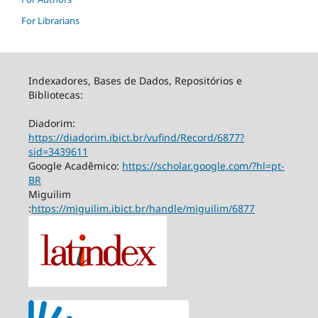
For Librarians
Indexadores, Bases de Dados, Repositórios e
Bibliotecas:
Diadorim:
https://diadorim.ibict.br/vufind/Record/6877?
sid=3439611
Google Acadêmico:
https://scholar.google.com/?hl=pt-
BR
Miguilim
:
https://miguilim.ibict.br/handle/miguilim/6877