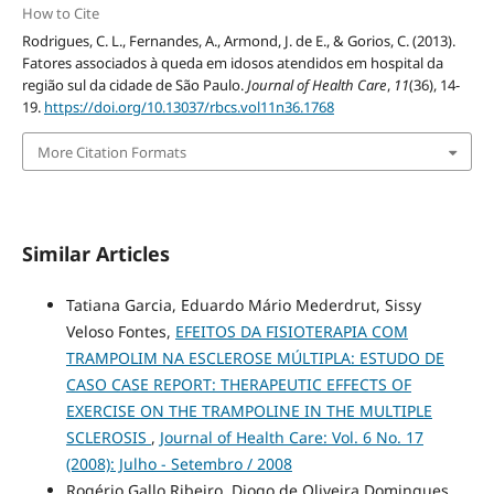
How to Cite
Rodrigues, C. L., Fernandes, A., Armond, J. de E., & Gorios, C. (2013).
Fatores associados à queda em idosos atendidos em hospital da
região sul da cidade de São Paulo.
Journal of Health Care
,
11
(36), 14-
19.
https://doi.org/10.13037/rbcs.vol11n36.1768
More Citation Formats
Similar Articles
Tatiana Garcia, Eduardo Mário Mederdrut, Sissy
Veloso Fontes,
EFEITOS DA FISIOTERAPIA COM
TRAMPOLIM NA ESCLEROSE MÚLTIPLA: ESTUDO DE
CASO CASE REPORT: THERAPEUTIC EFFECTS OF
EXERCISE ON THE TRAMPOLINE IN THE MULTIPLE
SCLEROSIS
,
Journal of Health Care: Vol. 6 No. 17
(2008): Julho - Setembro / 2008
Rogério Gallo Ribeiro, Diogo de Oliveira Domingues,