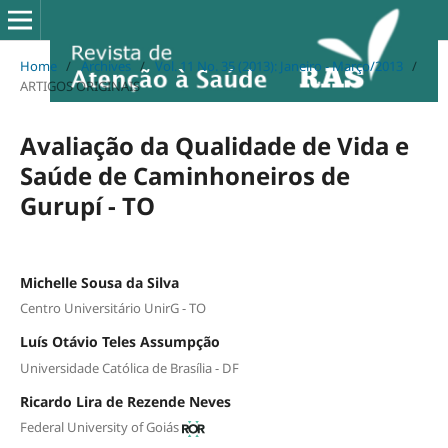
Home
/
Archives
/
Vol. 11 No. 35 (2013): Janeiro - Março/2013
/
ARTIGOS ORIGINAIS
Avaliação da Qualidade de Vida e
Saúde de Caminhoneiros de
Gurupí - TO
Michelle Sousa da Silva
Centro Universitário UnirG - TO
Luís Otávio Teles Assumpção
Universidade Católica de Brasília - DF
Ricardo Lira de Rezende Neves
Federal University of Goiás