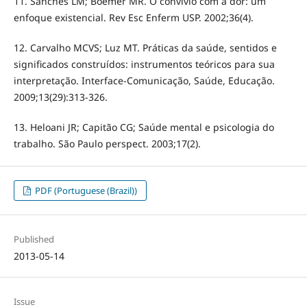
11. Sanches LM; Boemer MR. O convívio com a dor: um
enfoque existencial. Rev Esc Enferm USP. 2002;36(4).
12. Carvalho MCVS; Luz MT. Práticas da saúde, sentidos e
significados construídos: instrumentos teóricos para sua
interpretação. Interface-Comunicação, Saúde, Educação.
2009;13(29):313-326.
13. Heloani JR; Capitão CG; Saúde mental e psicologia do
trabalho. São Paulo perspect. 2003;17(2).
PDF (Portuguese (Brazil))
Published
2013-05-14
Issue