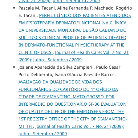
7 No. 21 (2009): Julho - Setembro / 2009
Pascale M. Tacani, Aline Fernanda P. Machado, Rogério
E. Tacani,
PERFIL CLÍNICO DOS PACIENTES ATENDIDOS
EM FISIOTERAPIA DERMATOFUNCIONAL NA CLÍNICA
DA UNIVERSIDADE MUNICIPAL DE SÃO CAETANO DO
SUL - USCS CLINICAL PROFILE OF PATIENTS TREATED
IN DERMATO-FUNCTIONAL PHYSIOTHERAPY AT THE
CLINIC OF USCS
,
Journal of Health Care: Vol. 7 No. 21
(2009): Julho - Setembro / 2009
Josiane Aparecida da Silva Zampieril, Paulo César
Porto Deliberato, Ivana Gláucia Paes de Barros,
AVALIAÇÃO DA QUALIDADE DE VIDA DOS
FUNCIONÁRIOS DO CARTÓRIO DO 1º OFÍCIO DA
CIDADE DE DIAMANTINO, MATO GROSSO, POR
INTERMÉDIO DO QUESTIONÁRIO SF-36 EVALUATION
OF QUALITY OF LIFE OF THE EMPLOYEES FROM THE
1ST REGISTRY OFFICE OF THE CITY OF DIAMANTINO-
MT TH
,
Journal of Health Care: Vol. 7 No. 21 (2009):
Julho - Setembro / 2009