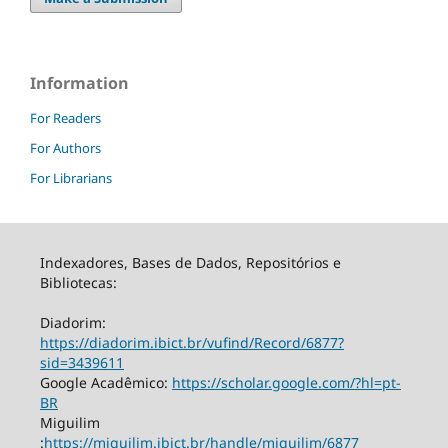
Information
For Readers
For Authors
For Librarians
Indexadores, Bases de Dados, Repositórios e
Bibliotecas:
Diadorim:
https://diadorim.ibict.br/vufind/Record/6877?
sid=3439611
Google Acadêmico:
https://scholar.google.com/?hl=pt-
BR
Miguilim
:
https://miguilim.ibict.br/handle/miguilim/6877