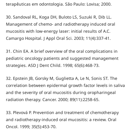
terapêuticas em odontologia. São Paulo: Lovisa; 2000.
30. Sandoval RL, Koga DH, Buloto LS, Suzuki R, Dib LL.
Management of chemo- and radiotherapy induced oral
mucositis with low-energy laser: initial results of A.C.
Camargo Hospital. J Appl Oral Sci. 2003; 11(4):337-41.
31. Chin EA. A brief overview of the oral complications in
pediatric oncology patients and suggested management
strategies. ASD J Dent Child. 1998; 65(6):468-73.
32. Epstein JB, Gorsky M, Guglietta A, Le N, Sonis ST. The
correlation between epidermal growth factor levels in saliva
and the severity of oral mucositis during oropharingeal
radiation therapy. Cancer. 2000; 89(11):2258-65.
33. Plevová P. Prevention and treatment of chemotherapy
and radiotherapy-induced oral mucositis: a review. Oral
Oncol. 1999; 35(5):453-70.