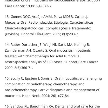
induction of oral mucositis by radiochemotherapy. Support
Care Cancer. 1998; 6(4):373-7.
13. Gomes DQC, Araújo AMM, Paiva MDEB, Costa LJ.
Mucosite Oral Radioinduzida: Etiologia, Características
Clínico-Histopatológicas, Complicações e Tratamento:
[revisão]. Odontol Clín-Cient. 2009; 8(3):203-7.
14. Raber-Durlacher JE, Weijl NI, Saris MA, Koning B,
Zwinderman AH, Osanto S. Oral mucositis in patients
treated with chemotherapy for solid tumors: a
restrospective analysis of 150 cases. Support Care Cancer.
2000; 8(5):366-71.
15. Scully C, Epstein J, Sonis S. Oral mucositis: a challenging
complication of radiotherapy, chemotherapy, and
radiochemotherapy. Part 2: diagnosis and management of
mucositis. Head Neck. 2004; 26(1):77-84.
16. Sandow PL, Baughman RA. Dental and oral care for the