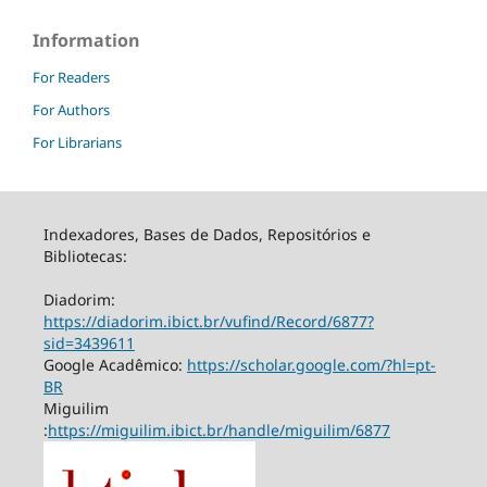
Information
For Readers
For Authors
For Librarians
Indexadores, Bases de Dados, Repositórios e
Bibliotecas:
Diadorim:
https://diadorim.ibict.br/vufind/Record/6877?
sid=3439611
Google Acadêmico:
https://scholar.google.com/?hl=pt-
BR
Miguilim
:
https://miguilim.ibict.br/handle/miguilim/6877