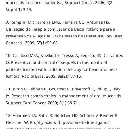
mucositis in cancer patients. J Support Oncol. 2006; 4(2
Suppl 1):9-13.
9. Rampini MP, Ferreira EMS, Ferreira CG, Antunes HS.
Utilização da Terapia com Laser de Baixa Potência para a
Prevenção da Mucosite Oral: Revisão de Literatura. Rev Bras
Cancerol. 2009; 55(1):59-68.
10. Cardoso MFA, Novikoff S, Tresso A, Segreto RS, Cervantes
O. Prevention and control of sequels in the mouth of
patients treated with radiation therapy for head and neck
tumors. Radiol Bras. 2005; 38(2):107-15.
11. Biron P, Sebban C, Gourmet R, Chvetzoff G, Philip I, Blay
JY. Research controversies in management of oral mucositis.
Support Care Cancer. 2000; 8(1):68-71.
12. Adamietz IA, Rahn R, Böttcher HD, Schäfer V, Reimer K,
Fleischer W. Prophylaxis with povidone-iodine against