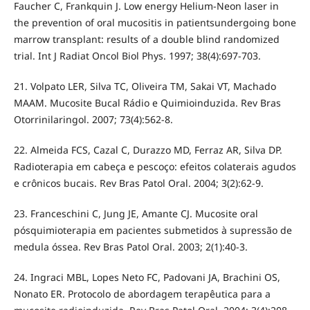
Faucher C, Frankquin J. Low energy Helium-Neon laser in
the prevention of oral mucositis in patientsundergoing bone
marrow transplant: results of a double blind randomized
trial. Int J Radiat Oncol Biol Phys. 1997; 38(4):697-703.
21. Volpato LER, Silva TC, Oliveira TM, Sakai VT, Machado
MAAM. Mucosite Bucal Rádio e Quimioinduzida. Rev Bras
Otorrinilaringol. 2007; 73(4):562-8.
22. Almeida FCS, Cazal C, Durazzo MD, Ferraz AR, Silva DP.
Radioterapia em cabeça e pescoço: efeitos colaterais agudos
e crônicos bucais. Rev Bras Patol Oral. 2004; 3(2):62-9.
23. Franceschini C, Jung JE, Amante CJ. Mucosite oral
pósquimioterapia em pacientes submetidos à supressão de
medula óssea. Rev Bras Patol Oral. 2003; 2(1):40-3.
24. Ingraci MBL, Lopes Neto FC, Padovani JA, Brachini OS,
Nonato ER. Protocolo de abordagem terapêutica para a