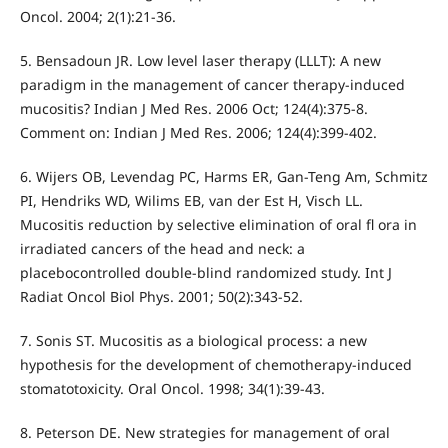
Oncol. 2004; 2(1):21-36.
5. Bensadoun JR. Low level laser therapy (LLLT): A new
paradigm in the management of cancer therapy-induced
mucositis? Indian J Med Res. 2006 Oct; 124(4):375-8.
Comment on: Indian J Med Res. 2006; 124(4):399-402.
6. Wijers OB, Levendag PC, Harms ER, Gan-Teng Am, Schmitz
PI, Hendriks WD, Wilims EB, van der Est H, Visch LL.
Mucositis reduction by selective elimination of oral fl ora in
irradiated cancers of the head and neck: a
placebocontrolled double-blind randomized study. Int J
Radiat Oncol Biol Phys. 2001; 50(2):343-52.
7. Sonis ST. Mucositis as a biological process: a new
hypothesis for the development of chemotherapy-induced
stomatotoxicity. Oral Oncol. 1998; 34(1):39-43.
8. Peterson DE. New strategies for management of oral