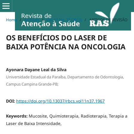
Home
/
Archives
/
Vol. 11 No. 37 (2013)
/
ARTIGOS DE REVISÃO
OS BENEFÍCIOS DO LASER DE
BAIXA POTÊNCIA NA ONCOLOGIA
Ayonara Dayane Leal da Silva
Universidade Estadual da Paraíba, Departamento de Odontologia,
Campus Campina Grande-PB;
DOI:
https://doi.org/10.13037/rbcs.vol11n37.1967
Keywords:
Mucosite, Quimioterapia, Radioterapia, Terapia a
Laser de Baixa Intensidade,