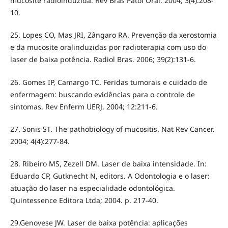
mucosite radioinduzida. Rev Bras Patol Oral. 2004; 3(4):208-
10.
25. Lopes CO, Mas JRI, Zângaro RA. Prevenção da xerostomia
e da mucosite oralinduzidas por radioterapia com uso do
laser de baixa potência. Radiol Bras. 2006; 39(2):131-6.
26. Gomes IP, Camargo TC. Feridas tumorais e cuidado de
enfermagem: buscando evidências para o controle de
sintomas. Rev Enferm UERJ. 2004; 12:211-6.
27. Sonis ST. The pathobiology of mucositis. Nat Rev Cancer.
2004; 4(4):277-84.
28. Ribeiro MS, Zezell DM. Laser de baixa intensidade. In:
Eduardo CP, Gutknecht N, editors. A Odontologia e o laser:
atuação do laser na especialidade odontológica.
Quintessence Editora Ltda; 2004. p. 217-40.
29.Genovese JW. Laser de baixa potência: aplicações