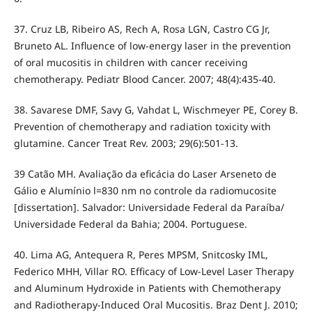
37. Cruz LB, Ribeiro AS, Rech A, Rosa LGN, Castro CG Jr,
Bruneto AL. Influence of low-energy laser in the prevention
of oral mucositis in children with cancer receiving
chemotherapy. Pediatr Blood Cancer. 2007; 48(4):435-40.
38. Savarese DMF, Savy G, Vahdat L, Wischmeyer PE, Corey B.
Prevention of chemotherapy and radiation toxicity with
glutamine. Cancer Treat Rev. 2003; 29(6):501-13.
39 Catão MH. Avaliação da eficácia do Laser Arseneto de
Gálio e Alumínio l=830 nm no controle da radiomucosite
[dissertation]. Salvador: Universidade Federal da Paraíba/
Universidade Federal da Bahia; 2004. Portuguese.
40. Lima AG, Antequera R, Peres MPSM, Snitcosky IML,
Federico MHH, Villar RO. Efficacy of Low-Level Laser Therapy
and Aluminum Hydroxide in Patients with Chemotherapy
and Radiotherapy-Induced Oral Mucositis. Braz Dent J. 2010;