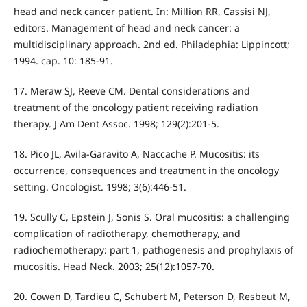
head and neck cancer patient. In: Million RR, Cassisi NJ,
editors. Management of head and neck cancer: a
multidisciplinary approach. 2nd ed. Philadephia: Lippincott;
1994. cap. 10: 185-91.
17. Meraw SJ, Reeve CM. Dental considerations and
treatment of the oncology patient receiving radiation
therapy. J Am Dent Assoc. 1998; 129(2):201-5.
18. Pico JL, Avila-Garavito A, Naccache P. Mucositis: its
occurrence, consequences and treatment in the oncology
setting. Oncologist. 1998; 3(6):446-51.
19. Scully C, Epstein J, Sonis S. Oral mucositis: a challenging
complication of radiotherapy, chemotherapy, and
radiochemotherapy: part 1, pathogenesis and prophylaxis of
mucositis. Head Neck. 2003; 25(12):1057-70.
20. Cowen D, Tardieu C, Schubert M, Peterson D, Resbeut M,