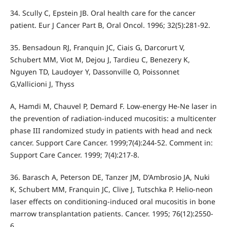
34. Scully C, Epstein JB. Oral health care for the cancer
patient. Eur J Cancer Part B, Oral Oncol. 1996; 32(5):281-92.
35. Bensadoun RJ, Franquin JC, Ciais G, Darcorurt V,
Schubert MM, Viot M, Dejou J, Tardieu C, Benezery K,
Nguyen TD, Laudoyer Y, Dassonville O, Poissonnet
G,Vallicioni J, Thyss
A, Hamdi M, Chauvel P, Demard F. Low-energy He-Ne laser in
the prevention of radiation-induced mucositis: a multicenter
phase III randomized study in patients with head and neck
cancer. Support Care Cancer. 1999;7(4):244-52. Comment in:
Support Care Cancer. 1999; 7(4):217-8.
36. Barasch A, Peterson DE, Tanzer JM, D'Ambrosio JA, Nuki
K, Schubert MM, Franquin JC, Clive J, Tutschka P. Helio-neon
laser effects on conditioning-induced oral mucositis in bone
marrow transplantation patients. Cancer. 1995; 76(12):2550-
6.