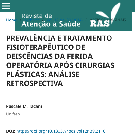
Home
/
Archives
/
Vol. 12 No. 39 (2014)
/
ARTIGOS ORIGINAIS
PREVALÊNCIA E TRATAMENTO
FISIOTERAPÊUTICO DE
DEISCÊNCIAS DA FERIDA
OPERATÓRIA APÓS CIRURGIAS
PLÁSTICAS: ANÁLISE
RETROSPECTIVA
Pascale M. Tacani
Unifesp
DOI:
https://doi.org/10.13037/rbcs.vol12n39.2110