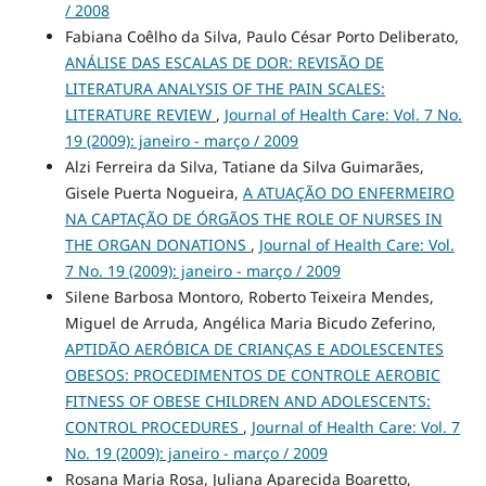
/ 2008
Fabiana Coêlho da Silva, Paulo César Porto Deliberato,
ANÁLISE DAS ESCALAS DE DOR: REVISÃO DE
LITERATURA ANALYSIS OF THE PAIN SCALES:
LITERATURE REVIEW
,
Journal of Health Care: Vol. 7 No.
19 (2009): janeiro - março / 2009
Alzi Ferreira da Silva, Tatiane da Silva Guimarães,
Gisele Puerta Nogueira,
A ATUAÇÃO DO ENFERMEIRO
NA CAPTAÇÃO DE ÓRGÃOS THE ROLE OF NURSES IN
THE ORGAN DONATIONS
,
Journal of Health Care: Vol.
7 No. 19 (2009): janeiro - março / 2009
Silene Barbosa Montoro, Roberto Teixeira Mendes,
Miguel de Arruda, Angélica Maria Bicudo Zeferino,
APTIDÃO AERÓBICA DE CRIANÇAS E ADOLESCENTES
OBESOS: PROCEDIMENTOS DE CONTROLE AEROBIC
FITNESS OF OBESE CHILDREN AND ADOLESCENTS:
CONTROL PROCEDURES
,
Journal of Health Care: Vol. 7
No. 19 (2009): janeiro - março / 2009
Rosana Maria Rosa, Juliana Aparecida Boaretto,