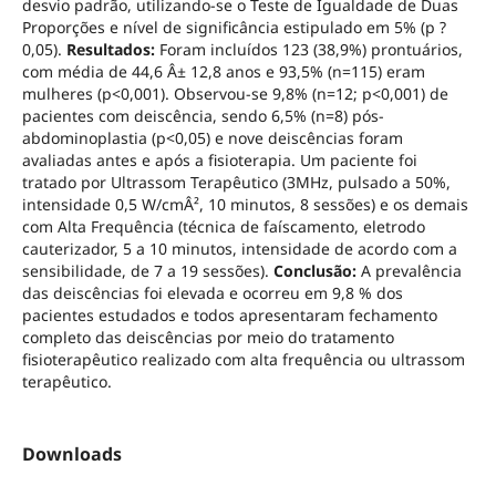
desvio padrão, utilizando-se o Teste de Igualdade de Duas
Proporções e nível de significância estipulado em 5% (p ?
0,05).
Resultados:
Foram incluídos 123 (38,9%) prontuários,
com média de 44,6 Â± 12,8 anos e 93,5% (n=115) eram
mulheres (p<0,001). Observou-se 9,8% (n=12; p<0,001) de
pacientes com deiscência, sendo 6,5% (n=8) pós-
abdominoplastia (p<0,05) e nove deiscências foram
avaliadas antes e após a fisioterapia. Um paciente foi
tratado por Ultrassom Terapêutico (3MHz, pulsado a 50%,
intensidade 0,5 W/cmÂ², 10 minutos, 8 sessões) e os demais
com Alta Frequência (técnica de faíscamento, eletrodo
cauterizador, 5 a 10 minutos, intensidade de acordo com a
sensibilidade, de 7 a 19 sessões).
Conclusão:
A prevalência
das deiscências foi elevada e ocorreu em 9,8 % dos
pacientes estudados e todos apresentaram fechamento
completo das deiscências por meio do tratamento
fisioterapêutico realizado com alta frequência ou ultrassom
terapêutico.
Downloads