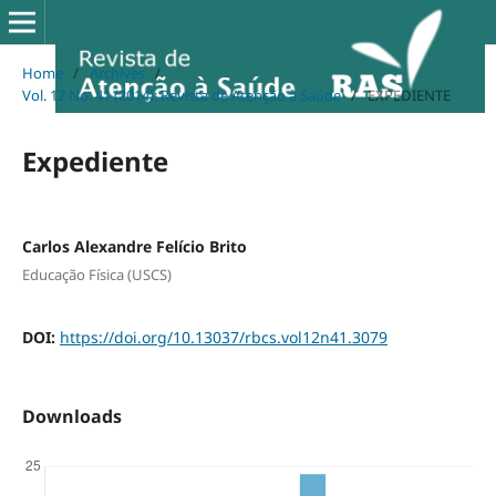
Home
/
Archives
/
Vol. 12 No. 41 (2014): Revista de Atenção à Saúde
/
EXPEDIENTE
Expediente
Carlos Alexandre Felício Brito
Educação Física (USCS)
DOI:
https://doi.org/10.13037/rbcs.vol12n41.3079
Downloads