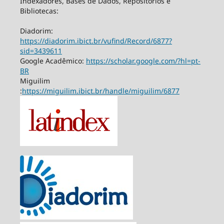
Indexadores, Bases de Dados, Repositórios e
Bibliotecas:
Diadorim:
https://diadorim.ibict.br/vufind/Record/6877?
sid=3439611
Google Acadêmico:
https://scholar.google.com/?hl=pt-
BR
Miguilim
:
https://miguilim.ibict.br/handle/miguilim/6877