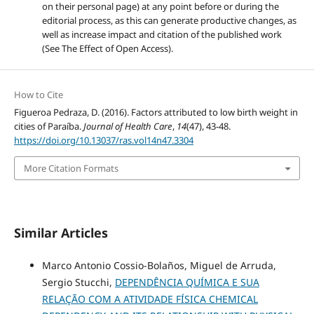
on their personal page) at any point before or during the
editorial process, as this can generate productive changes, as
well as increase impact and citation of the published work
(See The Effect of Open Access).
How to Cite
Figueroa Pedraza, D. (2016). Factors attributed to low birth weight in
cities of Paraíba.
Journal of Health Care
,
14
(47), 43-48.
https://doi.org/10.13037/ras.vol14n47.3304
More Citation Formats
Similar Articles
Marco Antonio Cossio-Bolaños, Miguel de Arruda,
Sergio Stucchi,
DEPENDÊNCIA QUÍMICA E SUA
RELAÇÃO COM A ATIVIDADE FÍSICA CHEMICAL