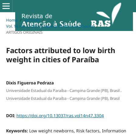
Home
/
Archives
/
Vol. 14 No. 47 (2016): Revista de Atenção à Saúde
/
ARTIGOS ORIGINAIS
Factors attributed to low birth
weight in cities of Paraíba
Dixis Figueroa Pedraza
,
Universidade Estadual da Paraíba - Campina Grande (PB), Brasil
Universidade Estadual da Paraíba - Campina Grande (PB), Brasil
DOI:
https://doi.org/10.13037/ras.vol14n47.3304
Keywords:
Low weight newborns, Risk factors, Information