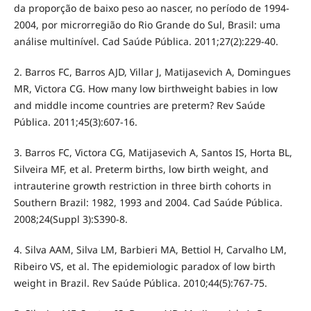
da proporção de baixo peso ao nascer, no período de 1994-
2004, por microrregião do Rio Grande do Sul, Brasil: uma
análise multinível. Cad Saúde Pública. 2011;27(2):229-40.
2. Barros FC, Barros AJD, Villar J, Matijasevich A, Domingues
MR, Victora CG. How many low birthweight babies in low
and middle income countries are preterm? Rev Saúde
Pública. 2011;45(3):607-16.
3. Barros FC, Victora CG, Matijasevich A, Santos IS, Horta BL,
Silveira MF, et al. Preterm births, low birth weight, and
intrauterine growth restriction in three birth cohorts in
Southern Brazil: 1982, 1993 and 2004. Cad Saúde Pública.
2008;24(Suppl 3):S390-8.
4. Silva AAM, Silva LM, Barbieri MA, Bettiol H, Carvalho LM,
Ribeiro VS, et al. The epidemiologic paradox of low birth
weight in Brazil. Rev Saúde Pública. 2010;44(5):767-75.