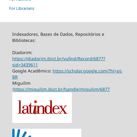
For Librarians
Indexadores, Bases de Dados, Repositórios e
Bibliotecas:
Diadorim:
https://diadorim.ibict.br/vufind/Record/6877?
sid=3439611
Google Acadêmico:
https://scholar.google.com/?hl=pt-
BR
Miguilim
:
https://miguilim.ibict.br/handle/miguilim/6877