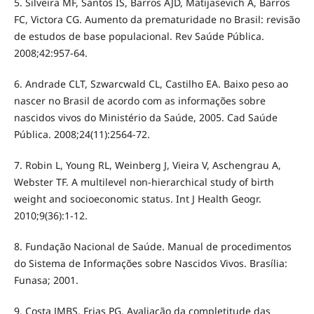
5. Silveira MF, Santos IS, Barros AJD, Matijasevich A, Barros
FC, Victora CG. Aumento da prematuridade no Brasil: revisão
de estudos de base populacional. Rev Saúde Pública.
2008;42:957-64.
6. Andrade CLT, Szwarcwald CL, Castilho EA. Baixo peso ao
nascer no Brasil de acordo com as informações sobre
nascidos vivos do Ministério da Saúde, 2005. Cad Saúde
Pública. 2008;24(11):2564-72.
7. Robin L, Young RL, Weinberg J, Vieira V, Aschengrau A,
Webster TF. A multilevel non-hierarchical study of birth
weight and socioeconomic status. Int J Health Geogr.
2010;9(36):1-12.
8. Fundação Nacional de Saúde. Manual de procedimentos
do Sistema de Informações sobre Nascidos Vivos. Brasília:
Funasa; 2001.
9. Costa JMBS, Frias PG. Avaliação da completitude das