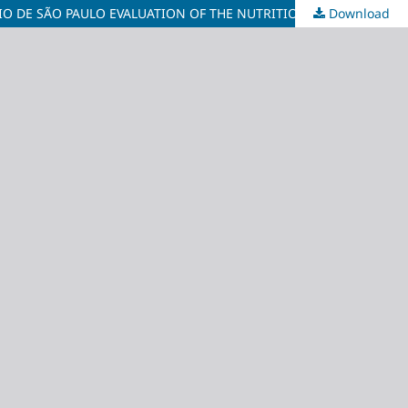
Download
AVALIAÇÃO DO ESTADO NUTRICIONAL E DA PREVALÊNCIA DE ANEMIA FERROPRIVA EM CRIANÇAS DE UMA CRECHE DO MUNICÍPIO DE SÃO PAULO EVALUATION OF THE NUTRITIONAL STATE AND THE PREVALENCE OF IRON-DEFICIENCY ANEMIA IN CHILDREN IN A DAY CARE CENTER IN SÃO PAULO DISTRI