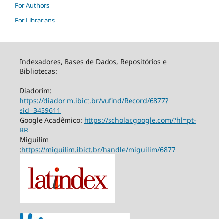
For Authors
For Librarians
Indexadores, Bases de Dados, Repositórios e
Bibliotecas:
Diadorim:
https://diadorim.ibict.br/vufind/Record/6877?
sid=3439611
Google Acadêmico:
https://scholar.google.com/?hl=pt-
BR
Miguilim
:
https://miguilim.ibict.br/handle/miguilim/6877