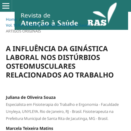
Home
/
Archives
/
Vol. 16 No. 58 (2018): Revista de Atenção à Saúde
/
ARTIGOS ORIGINAIS
A INFLUÊNCIA DA GINÁSTICA
LABORAL NOS DISTÚRBIOS
OSTEOMUSCULARES
RELACIONADOS AO TRABALHO
Juliana de Oliveira Souza
Especialista em Fisioterapia do Trabalho e Ergonomia - Faculdade
Unyleya, UNYLEYA. Rio de Janeiro, RJ - Brasil. Fisioterapeuta na
Prefeitura Municipal de Santa Rita de Jacutinga, MG - Brasil.
Marcela Teixeira Matins