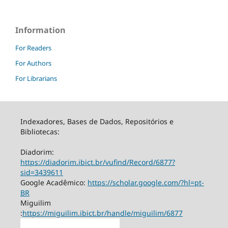
Information
For Readers
For Authors
For Librarians
Indexadores, Bases de Dados, Repositórios e
Bibliotecas:
Diadorim:
https://diadorim.ibict.br/vufind/Record/6877?
sid=3439611
Google Acadêmico:
https://scholar.google.com/?hl=pt-
BR
Miguilim
:
https://miguilim.ibict.br/handle/miguilim/6877