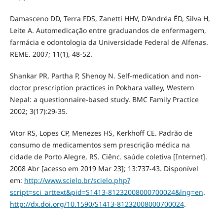
Damasceno DD, Terra FDS, Zanetti HHV, D'Andréa ÉD, Silva H,
Leite A. Automedicação entre graduandos de enfermagem,
farmácia e odontologia da Universidade Federal de Alfenas.
REME. 2007; 11(1), 48-52.
Shankar PR, Partha P, Shenoy N. Self-medication and non-
doctor prescription practices in Pokhara valley, Western
Nepal: a questionnaire-based study. BMC Family Practice
2002; 3(17):29-35.
Vitor RS, Lopes CP, Menezes HS, Kerkhoff CE. Padrão de
consumo de medicamentos sem prescrição médica na
cidade de Porto Alegre, RS. Ciênc. saúde coletiva [Internet].
2008 Abr [acesso em 2019 Mar 23]; 13:737-43. Disponível
em:
http://www.scielo.br/scielo.php?
script=sci_arttext&pid=S1413-81232008000700024&lng=en
.
http://dx.doi.org/10.1590/S1413-81232008000700024
.