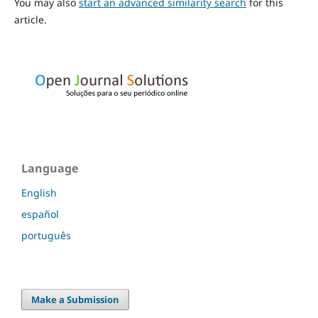
You may also
start an advanced similarity search
for this
article.
Language
English
español
português
Make a Submission