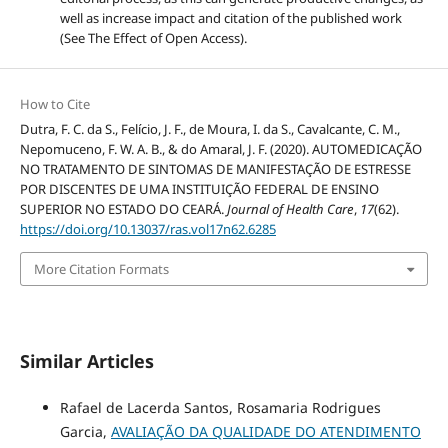
well as increase impact and citation of the published work
(See The Effect of Open Access).
How to Cite
Dutra, F. C. da S., Felício, J. F., de Moura, I. da S., Cavalcante, C. M.,
Nepomuceno, F. W. A. B., & do Amaral, J. F. (2020). AUTOMEDICAÇÃO
NO TRATAMENTO DE SINTOMAS DE MANIFESTAÇÃO DE ESTRESSE
POR DISCENTES DE UMA INSTITUIÇÃO FEDERAL DE ENSINO
SUPERIOR NO ESTADO DO CEARÁ.
Journal of Health Care
,
17
(62).
https://doi.org/10.13037/ras.vol17n62.6285
More Citation Formats
Similar Articles
Rafael de Lacerda Santos, Rosamaria Rodrigues
Garcia,
AVALIAÇÃO DA QUALIDADE DO ATENDIMENTO