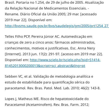
Brasil. Portaria no 1.254, de 29 de julho de 2005. Atualização
da Relação Nacional de Medicamentos Essenciais. -
Rename. Diário Oficial da União 2005; 29 mar. [acessado
2019 mar 22]. Disponível em:
http://bvsms.saude.gov.br/bvs/saudelegis/gm/2005/prt1254_27
Telles Filho PCP, Pereira Júnior AC. Automedicação em
crianças de zero a cinco anos: fármacos administrados,
conhecimentos, motivos e justificativas. Esc. Anna Nery
[Internet]. 2013 jun. 17(2): 291-97. [acesso em 2019 mar 22].
Disponível em:
http://www.scielo.br/scielo.php?pid=S1414-
81452013000200013&script=sci_abstract&tlng=pt
Sebben VC, et al. Validação de metodologia analítica e
estudo de estabilidade para quantificação sérica do
paracetamol. Rev. Bras. Patol. Med. Lab. 2010; 46(2): 143-8.
Lopes J, Matheus ME. Risco de hepatotoxicidade do
Paracetamol (Acetaminofem). Rev. Bras. Farm. 2012;