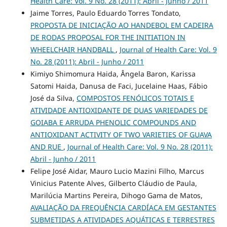
Health Care: Vol. 9 No. 28 (2011): Abril - Junho / 2011
Jaime Torres, Paulo Eduardo Torres Tondato,
PROPOSTA DE INICIAÇÃO AO HANDEBOL EM CADEIRA
DE RODAS PROPOSAL FOR THE INITIATION IN
WHEELCHAIR HANDBALL
,
Journal of Health Care: Vol. 9
No. 28 (2011): Abril - Junho / 2011
Kimiyo Shimomura Haida, Ângela Baron, Karissa
Satomi Haida, Danusa de Faci, Jucelaine Haas, Fábio
José da Silva,
COMPOSTOS FENÓLICOS TOTAIS E
ATIVIDADE ANTIOXIDANTE DE DUAS VARIEDADES DE
GOIABA E ARRUDA PHENOLIC COMPOUNDS AND
ANTIOXIDANT ACTIVITY OF TWO VARIETIES OF GUAVA
AND RUE
,
Journal of Health Care: Vol. 9 No. 28 (2011):
Abril - Junho / 2011
Felipe José Aidar, Mauro Lucio Mazini Filho, Marcus
Vinicius Patente Alves, Gilberto Cláudio de Paula,
Marilúcia Martins Pereira, Dihogo Gama de Matos,
AVALIAÇÃO DA FREQUÊNCIA CARDÍACA EM GESTANTES
SUBMETIDAS A ATIVIDADES AQUÁTICAS E TERRESTRES