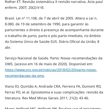
Rother ET. Revisão sistemática X revisão narrativa. Acta paul
enferm. 2007; 20(2):V-VI.
Brasil. Lei nº 11.108, de 7 de abril de 2005. Altera a Lei n.
8.080, de 19 de setembro de 1990, para garantir às
parturientes o direito à presença de acompanhante durante
o trabalho de parto, parto e pós-parto imediato, no âmbito
do Sistema Único de Saúde-SUS. Diário Oficial da União; 8
abr.
Serviço Nacional de Saúde. Parto: Novas recomendações da
OMS. [acesso em 16 de maio de 2020]. Disponível em:
https://www.sns.gov.pt/noticias/2018/02/20/parto-novas-
recomendacoes-da-oms
.
Viana IO, Quintão A, Andrade CRA, Ferreira FA, Dumont RD,
Ferraz FO, et al. Episiotomia e suas complicações: revisão da
literatura. Rev Med Minas Gerais 2011; 21(2): 43-46.
Myers-Helfgott MG, Helfgott AW. Routine use of episiotomy