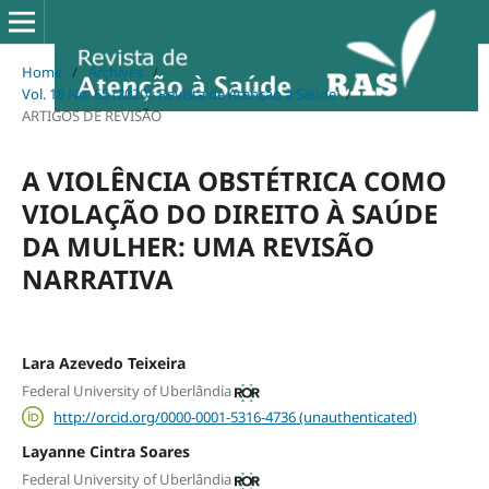
Home
/
Archives
/
Vol. 18 No. 65 (2020): Revista de Atenção à Saúde
/
ARTIGOS DE REVISÃO
A VIOLÊNCIA OBSTÉTRICA COMO
VIOLAÇÃO DO DIREITO À SAÚDE
DA MULHER: UMA REVISÃO
NARRATIVA
Lara Azevedo Teixeira
Federal University of Uberlândia
http://orcid.org/0000-0001-5316-4736 (unauthenticated)
Layanne Cintra Soares
Federal University of Uberlândia