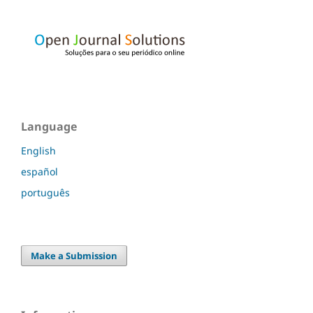
Language
English
español
português
Make a Submission