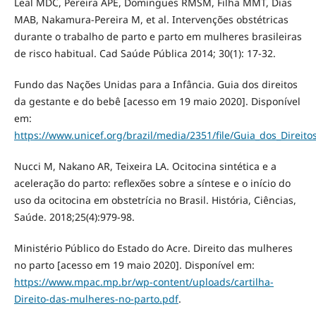
Leal MDC, Pereira APE, Domingues RMSM, Filha MMT, Dias
MAB, Nakamura-Pereira M, et al. Intervenções obstétricas
durante o trabalho de parto e parto em mulheres brasileiras
de risco habitual. Cad Saúde Pública 2014; 30(1): 17-32.
Fundo das Nações Unidas para a Infância. Guia dos direitos
da gestante e do bebê [acesso em 19 maio 2020]. Disponível
em:
https://www.unicef.org/brazil/media/2351/file/Guia_dos_Direit
Nucci M, Nakano AR, Teixeira LA. Ocitocina sintética e a
aceleração do parto: reflexões sobre a síntese e o início do
uso da ocitocina em obstetrícia no Brasil. História, Ciências,
Saúde. 2018;25(4):979-98.
Ministério Público do Estado do Acre. Direito das mulheres
no parto [acesso em 19 maio 2020]. Disponível em:
https://www.mpac.mp.br/wp-content/uploads/cartilha-
Direito-das-mulheres-no-parto.pdf
.