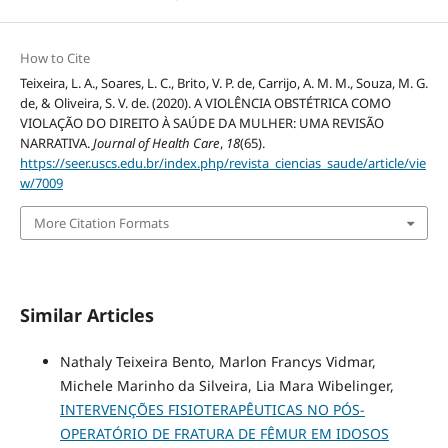
How to Cite
Teixeira, L. A., Soares, L. C., Brito, V. P. de, Carrijo, A. M. M., Souza, M. G.
de, & Oliveira, S. V. de. (2020). A VIOLÊNCIA OBSTÉTRICA COMO
VIOLAÇÃO DO DIREITO À SAÚDE DA MULHER: UMA REVISÃO
NARRATIVA.
Journal of Health Care
,
18
(65).
https://seer.uscs.edu.br/index.php/revista_ciencias_saude/article/vie
w/7009
More Citation Formats
Similar Articles
Nathaly Teixeira Bento, Marlon Francys Vidmar,
Michele Marinho da Silveira, Lia Mara Wibelinger,
INTERVENÇÕES FISIOTERAPÊUTICAS NO PÓS-
OPERATÓRIO DE FRATURA DE FÊMUR EM IDOSOS