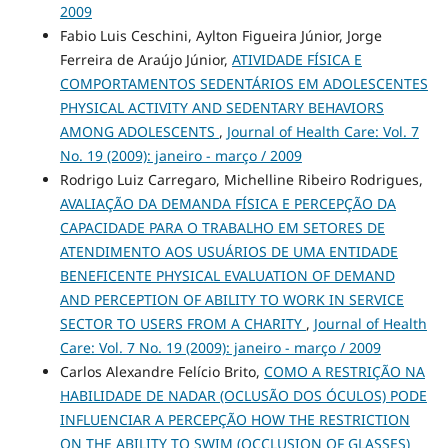
2009
Fabio Luis Ceschini, Aylton Figueira Júnior, Jorge
Ferreira de Araújo Júnior,
ATIVIDADE FÍSICA E
COMPORTAMENTOS SEDENTÁRIOS EM ADOLESCENTES
PHYSICAL ACTIVITY AND SEDENTARY BEHAVIORS
AMONG ADOLESCENTS
,
Journal of Health Care: Vol. 7
No. 19 (2009): janeiro - março / 2009
Rodrigo Luiz Carregaro, Michelline Ribeiro Rodrigues,
AVALIAÇÃO DA DEMANDA FÍSICA E PERCEPÇÃO DA
CAPACIDADE PARA O TRABALHO EM SETORES DE
ATENDIMENTO AOS USUÁRIOS DE UMA ENTIDADE
BENEFICENTE PHYSICAL EVALUATION OF DEMAND
AND PERCEPTION OF ABILITY TO WORK IN SERVICE
SECTOR TO USERS FROM A CHARITY
,
Journal of Health
Care: Vol. 7 No. 19 (2009): janeiro - março / 2009
Carlos Alexandre Felício Brito,
COMO A RESTRIÇÃO NA
HABILIDADE DE NADAR (OCLUSÃO DOS ÓCULOS) PODE
INFLUENCIAR A PERCEPÇÃO HOW THE RESTRICTION
ON THE ABILITY TO SWIM (OCCLUSION OF GLASSES)