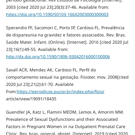
2003 [cited 2020 Jul 23];20(3):37-46. Available from:
https://doi.org/10.1590/S0103-166X2003000300003
Sperandio FF, Sacomori C, Porto IP, Cardoso FL. Prevalência
de dispareunia na gravidez e fatores associados. Rev. Bras.
Saúde Mater. Infant. (Online). [Internet]. 2016 [cited 2020 Jul
23];16(1):49-55. Available from:
http://dx.doi.org/10.1590/1806-93042016000100006
Savall ACR, Mendes AK, Cardoso FL. Perfil do
comportamento sexual na gestação. Fisioter. mov. 2008[cited
2020 Jul 23];21(2):61-70. Available
from:
https://periodicos.pucpr.br/index.php/fisio/
article/view/19091/18435
Guendler JA, Katz L, Flamini MEDM, Lemos A, Amorim MM.
Prevalence of Sexual Dysfunctions and their Associated
Factors in Pregnant Women in na Outpatient Prenatal Care
Clinic. Rev. bras. ginecol. obstet. [Internet]. 2019 [cited 2020