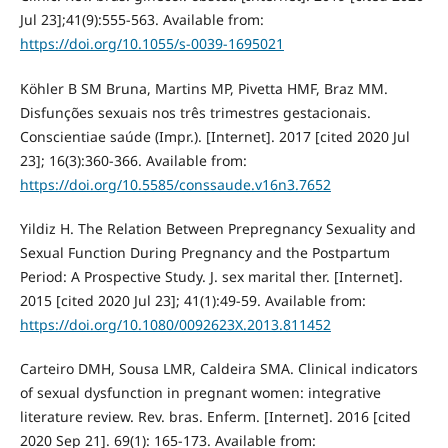
Jul 23];41(9):555-563. Available from:
https://doi.org/10.1055/s-0039-1695021
Köhler B SM Bruna, Martins MP, Pivetta HMF, Braz MM.
Disfunções sexuais nos três trimestres gestacionais.
Conscientiae saúde (Impr.). [Internet]. 2017 [cited 2020 Jul
23]; 16(3):360-366. Available from:
https://doi.org/10.5585/conssaude.v16n3.7652
Yildiz H. The Relation Between Prepregnancy Sexuality and
Sexual Function During Pregnancy and the Postpartum
Period: A Prospective Study. J. sex marital ther. [Internet].
2015 [cited 2020 Jul 23]; 41(1):49-59. Available from:
https://doi.org/10.1080/0092623X.2013.811452
Carteiro DMH, Sousa LMR, Caldeira SMA. Clinical indicators
of sexual dysfunction in pregnant women: integrative
literature review. Rev. bras. Enferm. [Internet]. 2016 [cited
2020 Sep 21]. 69(1): 165-173. Available from: