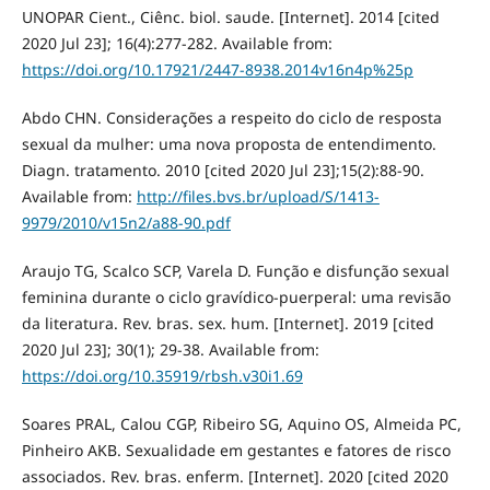
UNOPAR Cient., Ciênc. biol. saude. [Internet]. 2014 [cited
2020 Jul 23]; 16(4):277-282. Available from:
https://doi.org/10.17921/2447-8938.2014v16n4p%25p
Abdo CHN. Considerações a respeito do ciclo de resposta
sexual da mulher: uma nova proposta de entendimento.
Diagn. tratamento. 2010 [cited 2020 Jul 23];15(2):88-90.
Available from:
http://files.bvs.br/upload/S/1413-
9979/2010/v15n2/a88-90.pdf
Araujo TG, Scalco SCP, Varela D. Função e disfunção sexual
feminina durante o ciclo gravídico-puerperal: uma revisão
da literatura. Rev. bras. sex. hum. [Internet]. 2019 [cited
2020 Jul 23]; 30(1); 29-38. Available from:
https://doi.org/10.35919/rbsh.v30i1.69
Soares PRAL, Calou CGP, Ribeiro SG, Aquino OS, Almeida PC,
Pinheiro AKB. Sexualidade em gestantes e fatores de risco
associados. Rev. bras. enferm. [Internet]. 2020 [cited 2020