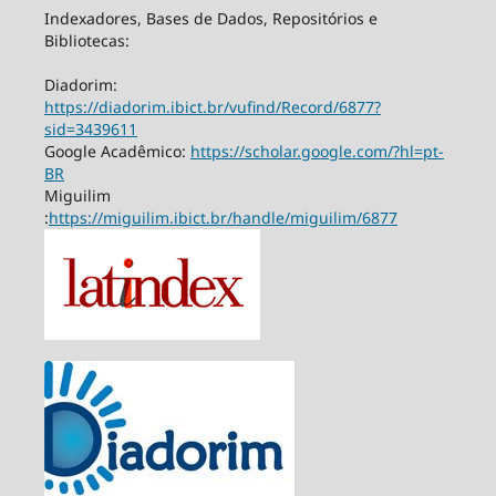
Indexadores, Bases de Dados, Repositórios e
Bibliotecas:
Diadorim:
https://diadorim.ibict.br/vufind/Record/6877?
sid=3439611
Google Acadêmico:
https://scholar.google.com/?hl=pt-
BR
Miguilim
:
https://miguilim.ibict.br/handle/miguilim/6877