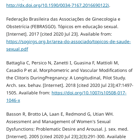
http://dx.doi.org/10.1590/0034-7167.2016690122i
.
Federação Brasileira das Associações de Ginecologia e
Obstetrícia (FEBRASGO). Tópicos em educação sexual.
[Internet]. 2017 [cited 2020 Jul 23]. Available from:
https://sogirgs.org.br/area-do-associado/topicos-de-saude-
sexual.pdf
Battaglia C, Persico N, Zanetti I, Guasina F, Mattioli M,
Casadio P et al. Morphometric and Vascular Modifications of
the Clitoris DuringPregnancy: A Longitudinal, Pilot Study.
Arch. sex. behav. [Internet]. 2018 [cited 2020 Jul 23];47:1497-
1505. Available from:
https://doi.org/10.1007/s10508-017-
1046-x
Basson R, Brotto LA, Laan E, Redmond G, Utian WH.
Assessment and Management of Women's Sexual
Dysfunctions: Problematic Desire and Arousal. J. sex. med.
[Internet]. 2005 [cited 2020 Jul 23];2(3):291-300. Available