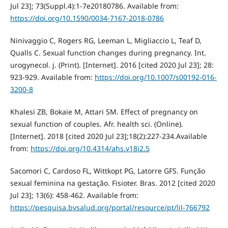
Jul 23]; 73(Suppl.4):1-7e20180786. Available from:
https://doi.org/10.1590/0034-7167-2018-0786
Ninivaggio C, Rogers RG, Leeman L, Migliaccio L, Teaf D,
Qualls C. Sexual function changes during pregnancy. Int.
urogynecol. j. (Print). [Internet]. 2016 [cited 2020 Jul 23]; 28:
923-929. Available from:
https://doi.org/10.1007/s00192-016-
3200-8
Khalesi ZB, Bokaie M, Attari SM. Effect of pregnancy on
sexual function of couples. Afr. health sci. (Online).
[Internet]. 2018 [cited 2020 Jul 23];18(2):227-234.Available
from:
https://doi.org/10.4314/ahs.v18i2.5
Sacomori C, Cardoso FL, Wittkopt PG, Latorre GFS. Função
sexual feminina na gestação. Fisioter. Bras. 2012 [cited 2020
Jul 23]; 13(6): 458-462. Available from:
https://pesquisa.bvsalud.org/portal/resource/pt/lil-766792