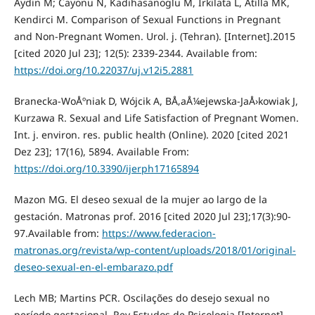
Aydin M; Cayonu N, Kadihasanoglu M, Irkilata L, Atilla MK,
Kendirci M. Comparison of Sexual Functions in Pregnant
and Non-Pregnant Women. Urol. j. (Tehran). [Internet].2015
[cited 2020 Jul 23]; 12(5): 2339-2344. Available from:
https://doi.org/10.22037/uj.v12i5.2881
Branecka-WoÅºniak D, Wójcik A, BÅ‚aÅ¼ejewska-JaÅ›kowiak J,
Kurzawa R. Sexual and Life Satisfaction of Pregnant Women.
Int. j. environ. res. public health (Online). 2020 [cited 2021
Dez 23]; 17(16), 5894. Available From:
https://doi.org/10.3390/ijerph17165894
Mazon MG. El deseo sexual de la mujer ao largo de la
gestación. Matronas prof. 2016 [cited 2020 Jul 23];17(3):90-
97.Available from:
https://www.federacion-
matronas.org/revista/wp-content/uploads/2018/01/original-
deseo-sexual-en-el-embarazo.pdf
Lech MB; Martins PCR. Oscilações do desejo sexual no
período gestacional. Rev Estudos de Psicologia [Internet].