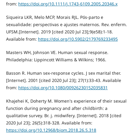
from:
https://doi.org/10.1111/j.1743-6109.2005.20346.x
Siqueira LKR, Melo MCP, Morais RJL. Pós-parto e
sexualidade: perspectivas e ajustes maternos. Rev. enferm.
UFSM.[Internet]. 2019 [cited 2020 Jul 23];9(e58):1-18.
Available from:
https://doi.org/10.5902/2179769233495
Masters WH, Johnson VE. Human sexual response.
Philadelphia: Lippincott Williams & Wilkins; 1966.
Basson R. Human sex-response cycles. J sex marital ther.
[Internet]. 2001 [cited 2020 Jul 23]; 27(1):33-43. Available
from:
https://doi.org/10.1080/00926230152035831
Khajehei K, Doherty M. Women's experience of their sexual
function during pregnancy and after childbirth: a
qualitative survey. Br. j. midwifery. [Internet]. 2018 [cited
2020 Jul 23]; 26(5):318-328. Available from:
https://doi.org/10.12968/bjom.2018.26.5.318