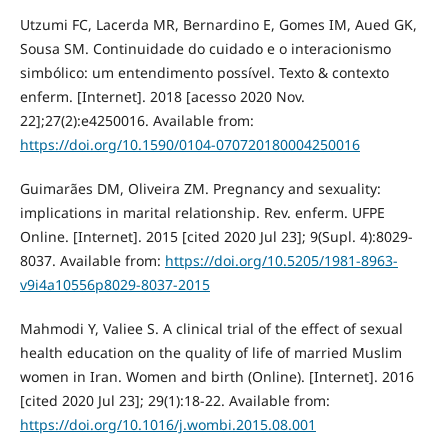
Utzumi FC, Lacerda MR, Bernardino E, Gomes IM, Aued GK,
Sousa SM. Continuidade do cuidado e o interacionismo
simbólico: um entendimento possível. Texto & contexto
enferm. [Internet]. 2018 [acesso 2020 Nov.
22];27(2):e4250016. Available from:
https://doi.org/10.1590/0104-070720180004250016
Guimarães DM, Oliveira ZM. Pregnancy and sexuality:
implications in marital relationship. Rev. enferm. UFPE
Online. [Internet]. 2015 [cited 2020 Jul 23]; 9(Supl. 4):8029-
8037. Available from:
https://doi.org/10.5205/1981-8963-
v9i4a10556p8029-8037-2015
Mahmodi Y, Valiee S. A clinical trial of the effect of sexual
health education on the quality of life of married Muslim
women in Iran. Women and birth (Online). [Internet]. 2016
[cited 2020 Jul 23]; 29(1):18-22. Available from:
https://doi.org/10.1016/j.wombi.2015.08.001