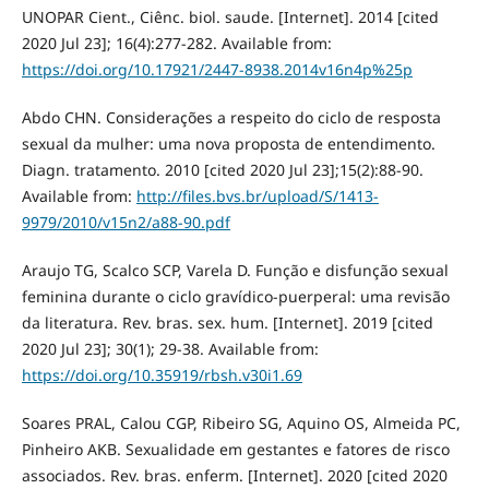
UNOPAR Cient., Ciênc. biol. saude. [Internet]. 2014 [cited
2020 Jul 23]; 16(4):277-282. Available from:
https://doi.org/10.17921/2447-8938.2014v16n4p%25p
Abdo CHN. Considerações a respeito do ciclo de resposta
sexual da mulher: uma nova proposta de entendimento.
Diagn. tratamento. 2010 [cited 2020 Jul 23];15(2):88-90.
Available from:
http://files.bvs.br/upload/S/1413-
9979/2010/v15n2/a88-90.pdf
Araujo TG, Scalco SCP, Varela D. Função e disfunção sexual
feminina durante o ciclo gravídico-puerperal: uma revisão
da literatura. Rev. bras. sex. hum. [Internet]. 2019 [cited
2020 Jul 23]; 30(1); 29-38. Available from:
https://doi.org/10.35919/rbsh.v30i1.69
Soares PRAL, Calou CGP, Ribeiro SG, Aquino OS, Almeida PC,
Pinheiro AKB. Sexualidade em gestantes e fatores de risco
associados. Rev. bras. enferm. [Internet]. 2020 [cited 2020