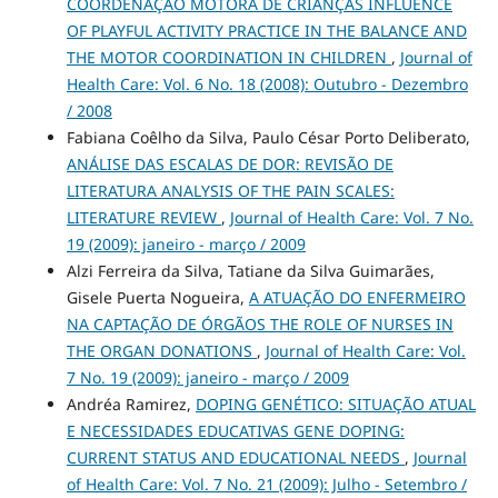
COORDENAÇÃO MOTORA DE CRIANÇAS INFLUENCE
OF PLAYFUL ACTIVITY PRACTICE IN THE BALANCE AND
THE MOTOR COORDINATION IN CHILDREN
,
Journal of
Health Care: Vol. 6 No. 18 (2008): Outubro - Dezembro
/ 2008
Fabiana Coêlho da Silva, Paulo César Porto Deliberato,
ANÁLISE DAS ESCALAS DE DOR: REVISÃO DE
LITERATURA ANALYSIS OF THE PAIN SCALES:
LITERATURE REVIEW
,
Journal of Health Care: Vol. 7 No.
19 (2009): janeiro - março / 2009
Alzi Ferreira da Silva, Tatiane da Silva Guimarães,
Gisele Puerta Nogueira,
A ATUAÇÃO DO ENFERMEIRO
NA CAPTAÇÃO DE ÓRGÃOS THE ROLE OF NURSES IN
THE ORGAN DONATIONS
,
Journal of Health Care: Vol.
7 No. 19 (2009): janeiro - março / 2009
Andréa Ramirez,
DOPING GENÉTICO: SITUAÇÃO ATUAL
E NECESSIDADES EDUCATIVAS GENE DOPING:
CURRENT STATUS AND EDUCATIONAL NEEDS
,
Journal
of Health Care: Vol. 7 No. 21 (2009): Julho - Setembro /