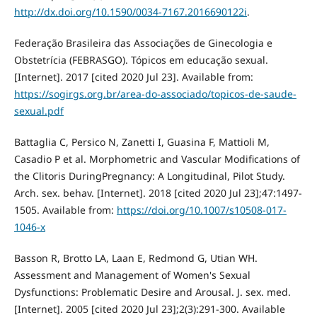
http://dx.doi.org/10.1590/0034-7167.2016690122i
.
Federação Brasileira das Associações de Ginecologia e
Obstetrícia (FEBRASGO). Tópicos em educação sexual.
[Internet]. 2017 [cited 2020 Jul 23]. Available from:
https://sogirgs.org.br/area-do-associado/topicos-de-saude-
sexual.pdf
Battaglia C, Persico N, Zanetti I, Guasina F, Mattioli M,
Casadio P et al. Morphometric and Vascular Modifications of
the Clitoris DuringPregnancy: A Longitudinal, Pilot Study.
Arch. sex. behav. [Internet]. 2018 [cited 2020 Jul 23];47:1497-
1505. Available from:
https://doi.org/10.1007/s10508-017-
1046-x
Basson R, Brotto LA, Laan E, Redmond G, Utian WH.
Assessment and Management of Women's Sexual
Dysfunctions: Problematic Desire and Arousal. J. sex. med.
[Internet]. 2005 [cited 2020 Jul 23];2(3):291-300. Available