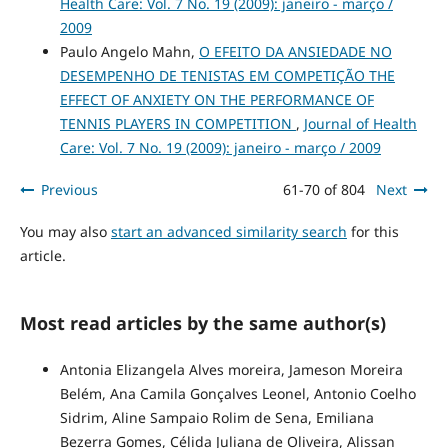
Health Care: Vol. 7 No. 19 (2009): janeiro - março /
2009
Paulo Angelo Mahn,
O EFEITO DA ANSIEDADE NO
DESEMPENHO DE TENISTAS EM COMPETIÇÃO THE
EFFECT OF ANXIETY ON THE PERFORMANCE OF
TENNIS PLAYERS IN COMPETITION
,
Journal of Health
Care: Vol. 7 No. 19 (2009): janeiro - março / 2009
Previous
61-70 of 804
Next
You may also
start an advanced similarity search
for this
article.
Most read articles by the same author(s)
Antonia Elizangela Alves moreira, Jameson Moreira
Belém, Ana Camila Gonçalves Leonel, Antonio Coelho
Sidrim, Aline Sampaio Rolim de Sena, Emiliana
Bezerra Gomes, Célida Juliana de Oliveira, Alissan