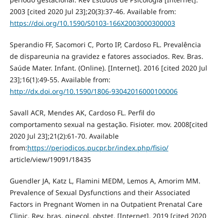
2003 [cited 2020 Jul 23];20(3):37-46. Available from:
https://doi.org/10.1590/S0103-166X2003000300003
Sperandio FF, Sacomori C, Porto IP, Cardoso FL. Prevalência
de dispareunia na gravidez e fatores associados. Rev. Bras.
Saúde Mater. Infant. (Online). [Internet]. 2016 [cited 2020 Jul
23];16(1):49-55. Available from:
http://dx.doi.org/10.1590/1806-93042016000100006
Savall ACR, Mendes AK, Cardoso FL. Perfil do
comportamento sexual na gestação. Fisioter. mov. 2008[cited
2020 Jul 23];21(2):61-70. Available
from:
https://periodicos.pucpr.br/index.php/fisio/
article/view/19091/18435
Guendler JA, Katz L, Flamini MEDM, Lemos A, Amorim MM.
Prevalence of Sexual Dysfunctions and their Associated
Factors in Pregnant Women in na Outpatient Prenatal Care
Clinic. Rev. bras. ginecol. obstet. [Internet]. 2019 [cited 2020