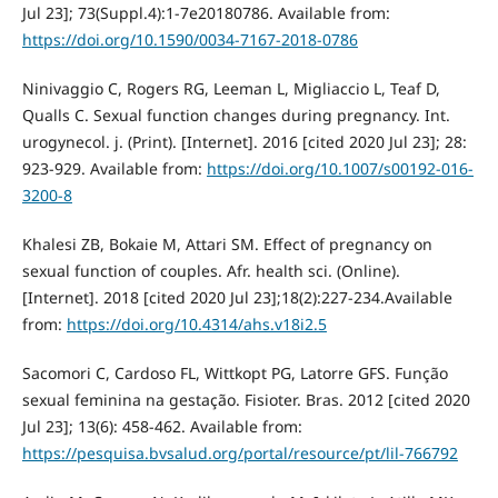
Jul 23]; 73(Suppl.4):1-7e20180786. Available from:
https://doi.org/10.1590/0034-7167-2018-0786
Ninivaggio C, Rogers RG, Leeman L, Migliaccio L, Teaf D,
Qualls C. Sexual function changes during pregnancy. Int.
urogynecol. j. (Print). [Internet]. 2016 [cited 2020 Jul 23]; 28:
923-929. Available from:
https://doi.org/10.1007/s00192-016-
3200-8
Khalesi ZB, Bokaie M, Attari SM. Effect of pregnancy on
sexual function of couples. Afr. health sci. (Online).
[Internet]. 2018 [cited 2020 Jul 23];18(2):227-234.Available
from:
https://doi.org/10.4314/ahs.v18i2.5
Sacomori C, Cardoso FL, Wittkopt PG, Latorre GFS. Função
sexual feminina na gestação. Fisioter. Bras. 2012 [cited 2020
Jul 23]; 13(6): 458-462. Available from:
https://pesquisa.bvsalud.org/portal/resource/pt/lil-766792