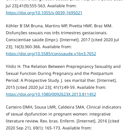
Jul 23];41(9):555-563. Available from:
https://doi.org/10.1055/s-0039-1695021
Köhler B SM Bruna, Martins MP, Pivetta HMF, Braz MM.
Disfunções sexuais nos três trimestres gestacionais.
Conscientiae saúde (Impr.). [Internet]. 2017 [cited 2020 Jul
23]; 16(3):360-366. Available from:
https://doi.org/10.5585/conssaude.v16n3.7652
Yildiz H. The Relation Between Prepregnancy Sexuality and
Sexual Function During Pregnancy and the Postpartum
Period: A Prospective Study. J. sex marital ther. [Internet].
2015 [cited 2020 Jul 23]; 41(1):49-59. Available from:
https://doi.org/10.1080/0092623X.2013.811452
Carteiro DMH, Sousa LMR, Caldeira SMA. Clinical indicators
of sexual dysfunction in pregnant women: integrative
literature review. Rev. bras. Enferm. [Internet]. 2016 [cited
2020 Sep 21]. 69(1): 165-173. Available from: