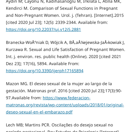
Aydin M; Cayonu N, Kadihasanoglu M, Irkilata L, Atilla MK,
Kendirci M. Comparison of Sexual Functions in Pregnant
and Non-Pregnant Women. Urol. j. (Tehran). [Internet].2015
[cited 2020 Jul 23]; 12(5): 2339-2344. Available from:
https://doi.org/10.22037/uj.v12i5.2881
Branecka-WoÅºniak D, Wójcik A, BÅ‚aÅ¼ejewska-JaÅ›kowiak J,
Kurzawa R. Sexual and Life Satisfaction of Pregnant Women.
Int. j. environ. res. public health (Online). 2020 [cited 2021
Dez 23]; 17(16), 5894. Available From:
https://doi.org/10.3390/ijerph17165894
Mazon MG. El deseo sexual de la mujer ao largo de la
gestación. Matronas prof. 2016 [cited 2020 Jul 23];17(3):90-
97.Available from:
https://www.federacion-
matronas.org/revista/wp-content/uploads/2018/01/original-
deseo-sexual-en-el-embarazo.pdf
Lech MB; Martins PCR. Oscilações do desejo sexual no
período gestacional. Rev Estudos de Psicologia [Internet].