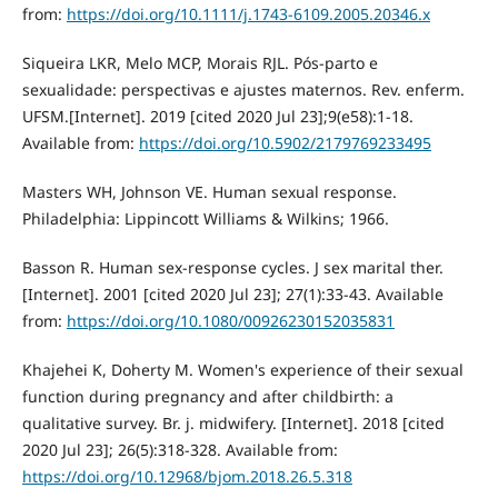
from:
https://doi.org/10.1111/j.1743-6109.2005.20346.x
Siqueira LKR, Melo MCP, Morais RJL. Pós-parto e
sexualidade: perspectivas e ajustes maternos. Rev. enferm.
UFSM.[Internet]. 2019 [cited 2020 Jul 23];9(e58):1-18.
Available from:
https://doi.org/10.5902/2179769233495
Masters WH, Johnson VE. Human sexual response.
Philadelphia: Lippincott Williams & Wilkins; 1966.
Basson R. Human sex-response cycles. J sex marital ther.
[Internet]. 2001 [cited 2020 Jul 23]; 27(1):33-43. Available
from:
https://doi.org/10.1080/00926230152035831
Khajehei K, Doherty M. Women's experience of their sexual
function during pregnancy and after childbirth: a
qualitative survey. Br. j. midwifery. [Internet]. 2018 [cited
2020 Jul 23]; 26(5):318-328. Available from:
https://doi.org/10.12968/bjom.2018.26.5.318