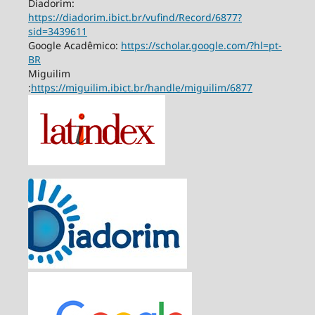
Diadorim:
https://diadorim.ibict.br/vufind/Record/6877?
sid=3439611
Google Acadêmico:
https://scholar.google.com/?hl=pt-
BR
Miguilim
:
https://miguilim.ibict.br/handle/miguilim/6877