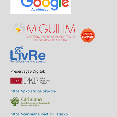
Preservação Digital:
https://pkp.sfu.ca/pkp-pn/
https://cariniana.ibict.br/listas-2/