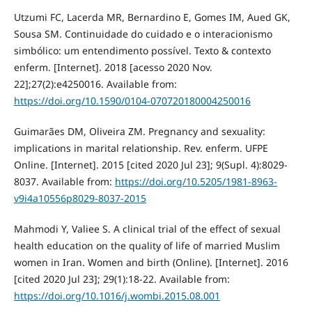
Utzumi FC, Lacerda MR, Bernardino E, Gomes IM, Aued GK,
Sousa SM. Continuidade do cuidado e o interacionismo
simbólico: um entendimento possível. Texto & contexto
enferm. [Internet]. 2018 [acesso 2020 Nov.
22];27(2):e4250016. Available from:
https://doi.org/10.1590/0104-070720180004250016
Guimarães DM, Oliveira ZM. Pregnancy and sexuality:
implications in marital relationship. Rev. enferm. UFPE
Online. [Internet]. 2015 [cited 2020 Jul 23]; 9(Supl. 4):8029-
8037. Available from:
https://doi.org/10.5205/1981-8963-
v9i4a10556p8029-8037-2015
Mahmodi Y, Valiee S. A clinical trial of the effect of sexual
health education on the quality of life of married Muslim
women in Iran. Women and birth (Online). [Internet]. 2016
[cited 2020 Jul 23]; 29(1):18-22. Available from:
https://doi.org/10.1016/j.wombi.2015.08.001