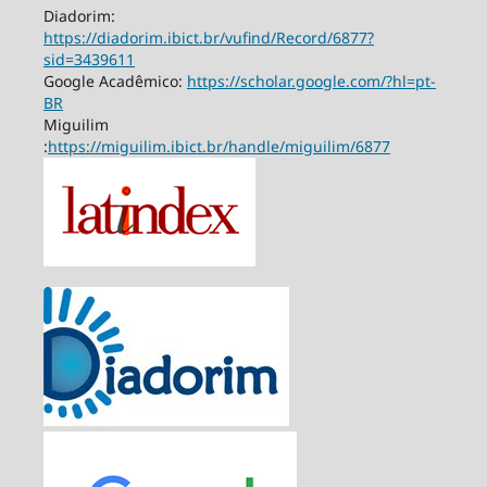
Diadorim:
https://diadorim.ibict.br/vufind/Record/6877?
sid=3439611
Google Acadêmico:
https://scholar.google.com/?hl=pt-
BR
Miguilim
:
https://miguilim.ibict.br/handle/miguilim/6877