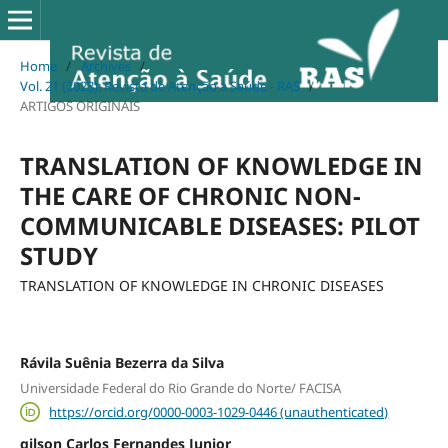
Home
/
Archives
/
Vol. 21 (2023): Revista de Atenção à Saúde - RAS
/
ARTIGOS ORIGINAIS
TRANSLATION OF KNOWLEDGE IN
THE CARE OF CHRONIC NON-
COMMUNICABLE DISEASES: PILOT
STUDY
TRANSLATION OF KNOWLEDGE IN CHRONIC DISEASES
Rávila Suênia Bezerra da Silva
Universidade Federal do Rio Grande do Norte/ FACISA
https://orcid.org/0000-0003-1029-0446 (unauthenticated)
gilson Carlos Fernandes Junior