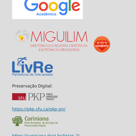
Preservação Digital:
https://pkp.sfu.ca/pkp-pn/
https://cariniana.ibict.br/listas-2/