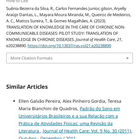
How to Cite
Suênia Bezerra da Silva, R., Carlos Fernandes Junior, gilson, Aryelly
Araújo Dantas, L., Mayara Moura Miranda, M., Queiroz de Medeiros,
A. C., Mattos Sureira, T., & Gomes Magalhães, A. (2023).
TRANSLATION OF KNOWLEDGE IN THE CARE OF CHRONIC NON-
COMMUNICABLE DISEASES: PILOT STUDY: TRANSLATION OF
KNOWLEDGE IN CHRONIC DISEASES.
Journal of Health Care
,
21
,
e20238890.
https://doi.org/10.13037/ras.vol21.e20238890
More Citation Formats
Similar Articles
Ellen Galvão Pereira, Alex Pinheiro Gordia, Teresa
Maria Bianchini de Quadros,
Padrão do Sono em
Universitários Brasileiros e a sua Relação com a
Prática de Atividades Físicas: uma Revisão da
Literatura
,
Journal of Health Care: Vol. 9 No. 30 (2011):
Outubro - Dezembro / 2011