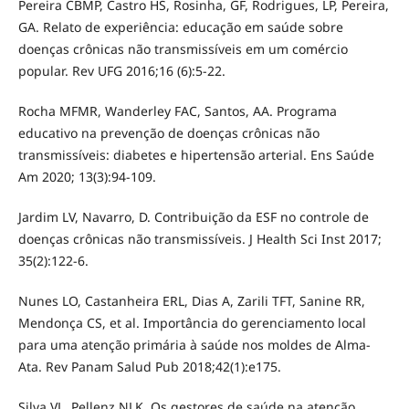
Pereira CBMP, Castro HS, Rosinha, GF, Rodrigues, LP, Pereira,
GA. Relato de experiência: educação em saúde sobre
doenças crônicas não transmissíveis em um comércio
popular. Rev UFG 2016;16 (6):5-22.
Rocha MFMR, Wanderley FAC, Santos, AA. Programa
educativo na prevenção de doenças crônicas não
transmissíveis: diabetes e hipertensão arterial. Ens Saúde
Am 2020; 13(3):94-109.
Jardim LV, Navarro, D. Contribuição da ESF no controle de
doenças crônicas não transmissíveis. J Health Sci Inst 2017;
35(2):122-6.
Nunes LO, Castanheira ERL, Dias A, Zarili TFT, Sanine RR,
Mendonça CS, et al. Importância do gerenciamento local
para uma atenção primária à saúde nos moldes de Alma-
Ata. Rev Panam Salud Pub 2018;42(1):e175.
Silva VL, Pellenz NLK. Os gestores de saúde na atenção