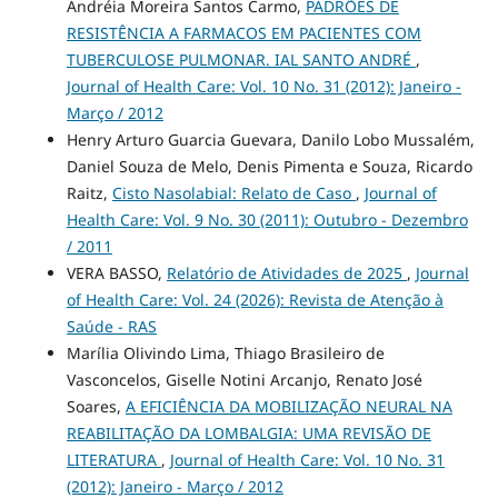
Andréia Moreira Santos Carmo,
PADRÕES DE
RESISTÊNCIA A FARMACOS EM PACIENTES COM
TUBERCULOSE PULMONAR. IAL SANTO ANDRÉ
,
Journal of Health Care: Vol. 10 No. 31 (2012): Janeiro -
Março / 2012
Henry Arturo Guarcia Guevara, Danilo Lobo Mussalém,
Daniel Souza de Melo, Denis Pimenta e Souza, Ricardo
Raitz,
Cisto Nasolabial: Relato de Caso
,
Journal of
Health Care: Vol. 9 No. 30 (2011): Outubro - Dezembro
/ 2011
VERA BASSO,
Relatório de Atividades de 2025
,
Journal
of Health Care: Vol. 24 (2026): Revista de Atenção à
Saúde - RAS
Marília Olivindo Lima, Thiago Brasileiro de
Vasconcelos, Giselle Notini Arcanjo, Renato José
Soares,
A EFICIÊNCIA DA MOBILIZAÇÃO NEURAL NA
REABILITAÇÃO DA LOMBALGIA: UMA REVISÃO DE
LITERATURA
,
Journal of Health Care: Vol. 10 No. 31
(2012): Janeiro - Março / 2012