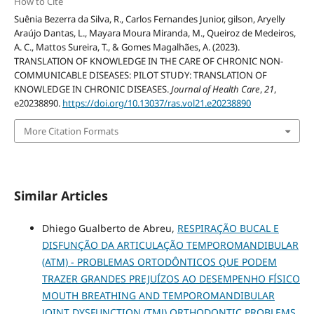
How to Cite
Suênia Bezerra da Silva, R., Carlos Fernandes Junior, gilson, Aryelly
Araújo Dantas, L., Mayara Moura Miranda, M., Queiroz de Medeiros,
A. C., Mattos Sureira, T., & Gomes Magalhães, A. (2023).
TRANSLATION OF KNOWLEDGE IN THE CARE OF CHRONIC NON-
COMMUNICABLE DISEASES: PILOT STUDY: TRANSLATION OF
KNOWLEDGE IN CHRONIC DISEASES.
Journal of Health Care
,
21
,
e20238890.
https://doi.org/10.13037/ras.vol21.e20238890
More Citation Formats
Similar Articles
Dhiego Gualberto de Abreu,
RESPIRAÇÃO BUCAL E
DISFUNÇÃO DA ARTICULAÇÃO TEMPOROMANDIBULAR
(ATM) - PROBLEMAS ORTODÔNTICOS QUE PODEM
TRAZER GRANDES PREJUÍZOS AO DESEMPENHO FÍSICO
MOUTH BREATHING AND TEMPOROMANDIBULAR
JOINT DYSFUNCTION (TMJ) ORTHODONTIC PROBLEMS