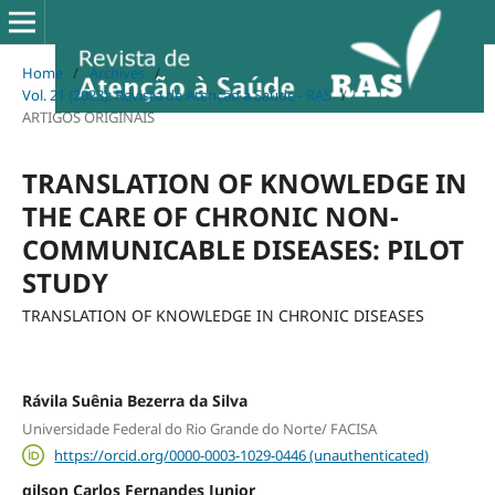
Home
/
Archives
/
Vol. 21 (2023): Revista de Atenção à Saúde - RAS
/
ARTIGOS ORIGINAIS
TRANSLATION OF KNOWLEDGE IN
THE CARE OF CHRONIC NON-
COMMUNICABLE DISEASES: PILOT
STUDY
TRANSLATION OF KNOWLEDGE IN CHRONIC DISEASES
Rávila Suênia Bezerra da Silva
Universidade Federal do Rio Grande do Norte/ FACISA
https://orcid.org/0000-0003-1029-0446 (unauthenticated)
gilson Carlos Fernandes Junior