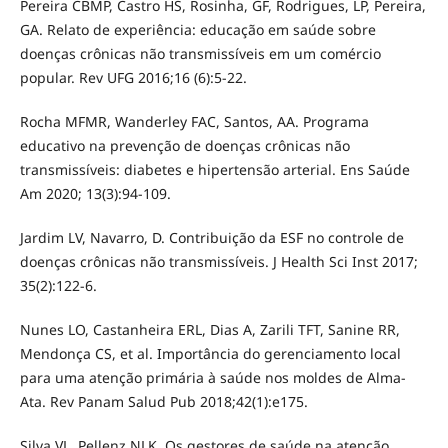
Pereira CBMP, Castro HS, Rosinha, GF, Rodrigues, LP, Pereira,
GA. Relato de experiência: educação em saúde sobre
doenças crônicas não transmissíveis em um comércio
popular. Rev UFG 2016;16 (6):5-22.
Rocha MFMR, Wanderley FAC, Santos, AA. Programa
educativo na prevenção de doenças crônicas não
transmissíveis: diabetes e hipertensão arterial. Ens Saúde
Am 2020; 13(3):94-109.
Jardim LV, Navarro, D. Contribuição da ESF no controle de
doenças crônicas não transmissíveis. J Health Sci Inst 2017;
35(2):122-6.
Nunes LO, Castanheira ERL, Dias A, Zarili TFT, Sanine RR,
Mendonça CS, et al. Importância do gerenciamento local
para uma atenção primária à saúde nos moldes de Alma-
Ata. Rev Panam Salud Pub 2018;42(1):e175.
Silva VL, Pellenz NLK. Os gestores de saúde na atenção