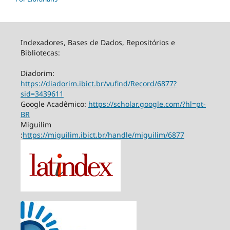
Indexadores, Bases de Dados, Repositórios e
Bibliotecas:
Diadorim:
https://diadorim.ibict.br/vufind/Record/6877?
sid=3439611
Google Acadêmico:
https://scholar.google.com/?hl=pt-
BR
Miguilim
:
https://miguilim.ibict.br/handle/miguilim/6877