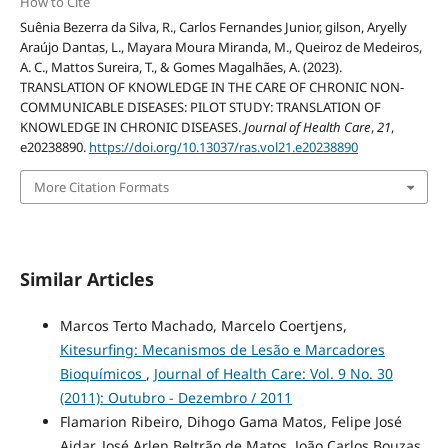
How to Cite
Suênia Bezerra da Silva, R., Carlos Fernandes Junior, gilson, Aryelly
Araújo Dantas, L., Mayara Moura Miranda, M., Queiroz de Medeiros,
A. C., Mattos Sureira, T., & Gomes Magalhães, A. (2023).
TRANSLATION OF KNOWLEDGE IN THE CARE OF CHRONIC NON-
COMMUNICABLE DISEASES: PILOT STUDY: TRANSLATION OF
KNOWLEDGE IN CHRONIC DISEASES.
Journal of Health Care
,
21
,
e20238890.
https://doi.org/10.13037/ras.vol21.e20238890
More Citation Formats
Similar Articles
Marcos Terto Machado, Marcelo Coertjens,
Kitesurfing: Mecanismos de Lesão e Marcadores
Bioquímicos
,
Journal of Health Care: Vol. 9 No. 30
(2011): Outubro - Dezembro / 2011
Flamarion Ribeiro, Dihogo Gama Matos, Felipe José
Aidar, José Arlen Beltrão de Matos, João Carlos Bouzas