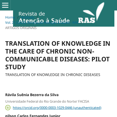
Home
/
Archives
/
Vol. 21 (2023): Revista de Atenção à Saúde - RAS
/
ARTIGOS ORIGINAIS
TRANSLATION OF KNOWLEDGE IN
THE CARE OF CHRONIC NON-
COMMUNICABLE DISEASES: PILOT
STUDY
TRANSLATION OF KNOWLEDGE IN CHRONIC DISEASES
Rávila Suênia Bezerra da Silva
Universidade Federal do Rio Grande do Norte/ FACISA
https://orcid.org/0000-0003-1029-0446 (unauthenticated)
gilson Carlos Fernandes Junior