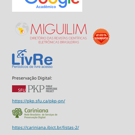
Preservação Digital:
https://pkp.sfu.ca/pkp-pn/
https://cariniana.ibict.br/listas-2/