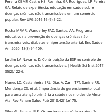
Pereira CBMP, Castro HS, Rosinha, GF, Rodrigues, LP, Pereira,
GA. Relato de experiência: educação em saúde sobre
doenças crônicas não transmissíveis em um comércio
popular. Rev UFG 2016;16 (6):5-22.
Rocha MFMR, Wanderley FAC, Santos, AA. Programa
educativo na prevenção de doenças crônicas não
transmissíveis: diabetes e hipertensão arterial. Ens Saúde
Am 2020; 13(3):94-109.
Jardim LV, Navarro, D. Contribuição da ESF no controle de
doenças crônicas não transmissíveis. J Health Sci Inst 2017;
35(2):122-6.
Nunes LO, Castanheira ERL, Dias A, Zarili TFT, Sanine RR,
Mendonça CS, et al. Importância do gerenciamento local
para uma atenção primária à saúde nos moldes de Alma-
Ata. Rev Panam Salud Pub 2018;42(1):e175.
Silva VL, Pellenz NLK. Os gestores de saúde na atenção