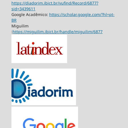
https://diadorim.ibict.br/vufind/Record/6877?
sid=3439611
Google Acadêmico:
https://scholar.google.com/?hl=pt-
BR
Miguilim
:
https://miguilim.ibict.br/handle/miguilim/6877