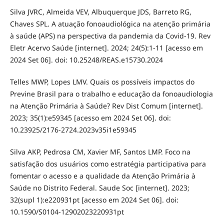
Silva JVRC, Almeida VEV, Albuquerque JDS, Barreto RG,
Chaves SPL. A atuação fonoaudiológica na atenção primária
à saúde (APS) na perspectiva da pandemia da Covid-19. Rev
Eletr Acervo Saúde [internet]. 2024; 24(5):1-11 [acesso em
2024 Set 06]. doi: 10.25248/REAS.e15730.2024
Telles MWP, Lopes LMV. Quais os possíveis impactos do
Previne Brasil para o trabalho e educação da fonoaudiologia
na Atenção Primária à Saúde? Rev Dist Comum [internet].
2023; 35(1):e59345 [acesso em 2024 Set 06]. doi:
10.23925/2176-2724.2023v35i1e59345
Silva AKP, Pedrosa CM, Xavier MF, Santos LMP. Foco na
satisfação dos usuários como estratégia participativa para
fomentar o acesso e a qualidade da Atenção Primária à
Saúde no Distrito Federal. Saude Soc [internet]. 2023;
32(supl 1):e220931pt [acesso em 2024 Set 06]. doi:
10.1590/S0104-12902023220931pt