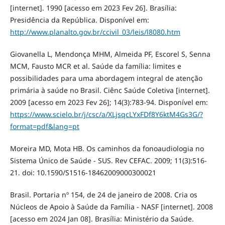
[internet]. 1990 [acesso em 2023 Fev 26]. Brasília:
Presidência da República. Disponível em:
http://www.planalto.gov.br/ccivil_03/leis/l8080.htm
Giovanella L, Mendonça MHM, Almeida PF, Escorel S, Senna
MCM, Fausto MCR et al. Saúde da família: limites e
possibilidades para uma abordagem integral de atenção
primária à saúde no Brasil. Ciênc Saúde Coletiva [internet].
2009 [acesso em 2023 Fev 26]; 14(3):783-94. Disponível em:
https://www.scielo.br/j/csc/a/XLjsqcLYxFDf8Y6ktM4Gs3G/?
format=pdf&lang=pt
Moreira MD, Mota HB. Os caminhos da fonoaudiologia no
Sistema Único de Saúde - SUS. Rev CEFAC. 2009; 11(3):516-
21. doi: 10.1590/S1516-18462009000300021
Brasil. Portaria nº 154, de 24 de janeiro de 2008. Cria os
Núcleos de Apoio à Saúde da Família - NASF [internet]. 2008
[acesso em 2024 Jan 08]. Brasília: Ministério da Saúde.