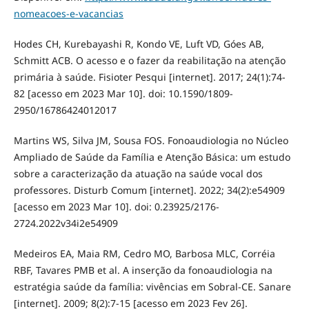
nomeacoes-e-vacancias
Hodes CH, Kurebayashi R, Kondo VE, Luft VD, Góes AB,
Schmitt ACB. O acesso e o fazer da reabilitação na atenção
primária à saúde. Fisioter Pesqui [internet]. 2017; 24(1):74-
82 [acesso em 2023 Mar 10]. doi: 10.1590/1809-
2950/16786424012017
Martins WS, Silva JM, Sousa FOS. Fonoaudiologia no Núcleo
Ampliado de Saúde da Família e Atenção Básica: um estudo
sobre a caracterização da atuação na saúde vocal dos
professores. Disturb Comum [internet]. 2022; 34(2):e54909
[acesso em 2023 Mar 10]. doi: 0.23925/2176-
2724.2022v34i2e54909
Medeiros EA, Maia RM, Cedro MO, Barbosa MLC, Corréia
RBF, Tavares PMB et al. A inserção da fonoaudiologia na
estratégia saúde da família: vivências em Sobral-CE. Sanare
[internet]. 2009; 8(2):7-15 [acesso em 2023 Fev 26].