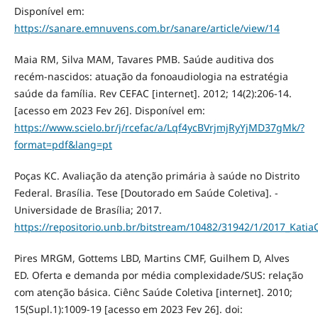
Disponível em:
https://sanare.emnuvens.com.br/sanare/article/view/14
Maia RM, Silva MAM, Tavares PMB. Saúde auditiva dos
recém-nascidos: atuação da fonoaudiologia na estratégia
saúde da família. Rev CEFAC [internet]. 2012; 14(2):206-14.
[acesso em 2023 Fev 26]. Disponível em:
https://www.scielo.br/j/rcefac/a/Lqf4ycBVrjmjRyYjMD37gMk/?
format=pdf&lang=pt
Poças KC. Avaliação da atenção primária à saúde no Distrito
Federal. Brasília. Tese [Doutorado em Saúde Coletiva]. -
Universidade de Brasília; 2017.
https://repositorio.unb.br/bitstream/10482/31942/1/2017_Kat
Pires MRGM, Gottems LBD, Martins CMF, Guilhem D, Alves
ED. Oferta e demanda por média complexidade/SUS: relação
com atenção básica. Ciênc Saúde Coletiva [internet]. 2010;
15(Supl.1):1009-19 [acesso em 2023 Fev 26]. doi: