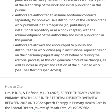
publication, allowing the sharing of the work with recognition
of the authorship of the work and initial publication in this
journal.
Authors are authorized to assume additional contracts
separately, for non-exclusive distribution of the version of the
work published in this magazine (eg, publishing in
institutional repository or as a book chapter), with the
acknowledgment of the authorship and initial publication in
this journal.
Authors are allowed and encouraged to publish and
distribute their work online (eg in institutional repositories or
on their personal page) at any point before or during the
editorial process, as this can generate productive changes, as
well as increase impact and citation of the published work
(See The Effect of Open Access).
How to Cite
Lira, P. R. B., & Fidêncio, V. L. D. (2025). SPEECH THERAPY CARE IN
PRIMARY HEALTH CARE IN THE FEDERAL DISTRICT: OVERVIEW
BETWEEN 2018 AND 2022: Speech Therapy in Primary Health Care in
the Federal District.
Journal of Health Care
,
23
, e20259662.