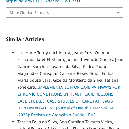
https://doi.org/10.13037/ras.vol23.e20259662
More Citation Formats
Similar Articles
Liza Yurie Teruya Uchimura, Jeane Roza Quintans,
Fernanda Jafet El Khouri, Juliana Invenção Gomes, João
Gabriel Sanchez Tavares da Silva, Pedro Paulo
Magalhães Chrispim, Caroline Reses Gino , Enilda
Maria Sousa Lara, Gizelda Monteiro da Silva, Tatiana
Yonekura,
IMPLEMENTATION OF CARE PATHWAYS FOR
CHRONIC CONDITIONS IN HEALTHCARE REGIONS:
CASE STUDIES: CASE STUDIES OF CARE PATHWAYS
IMPLEMENTATION
,
Journal of Health Care: Vol. 24
(2026): Revista de Atenção à Saúde - RAS
Tarciso Feijó da Silva, Ana Carolina Tavares Vieira,
Josinei Feijó da Silva, Nicolle Silva de Menezes, Bruno