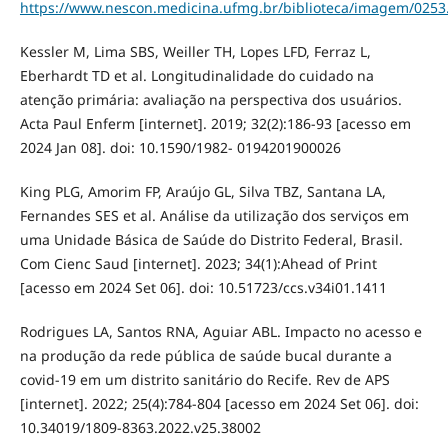
https://www.nescon.medicina.ufmg.br/biblioteca/imagem/0253
Kessler M, Lima SBS, Weiller TH, Lopes LFD, Ferraz L,
Eberhardt TD et al. Longitudinalidade do cuidado na
atenção primária: avaliação na perspectiva dos usuários.
Acta Paul Enferm [internet]. 2019; 32(2):186-93 [acesso em
2024 Jan 08]. doi: 10.1590/1982- 0194201900026
King PLG, Amorim FP, Araújo GL, Silva TBZ, Santana LA,
Fernandes SES et al. Análise da utilização dos serviços em
uma Unidade Básica de Saúde do Distrito Federal, Brasil.
Com Cienc Saud [internet]. 2023; 34(1):Ahead of Print
[acesso em 2024 Set 06]. doi: 10.51723/ccs.v34i01.1411
Rodrigues LA, Santos RNA, Aguiar ABL. Impacto no acesso e
na produção da rede pública de saúde bucal durante a
covid-19 em um distrito sanitário do Recife. Rev de APS
[internet]. 2022; 25(4):784-804 [acesso em 2024 Set 06]. doi:
10.34019/1809-8363.2022.v25.38002