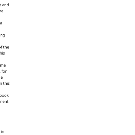
t and
he
 a
ing
of the
his
ume
 for
he
n this
a book
gment
 in