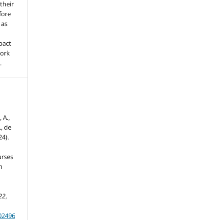
 their
fore
 as
pact
work
.
 A.,
., de
24).
urses
n
22
,
202496