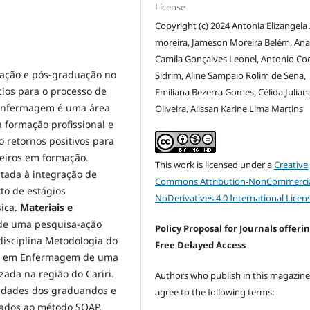
License
Copyright (c) 2024 Antonia Elizangela
moreira, Jameson Moreira Belém, An
Camila Gonçalves Leonel, Antonio Co
uação e pós-graduação no
Sidrim, Aline Sampaio Rolim de Sena,
ios para o processo de
Emiliana Bezerra Gomes, Célida Julian
 enfermagem é uma área
Oliveira, Alissan Karine Lima Martins
 formação profissional e
 retornos positivos para
eiros em formação.
This work is licensed under a
Creative
ltada à integração de
Commons Attribution-NonCommercia
to de estágios
NoDerivatives 4.0 International Licen
ica.
Materiais e
 de uma pesquisa-ação
Policy Proposal for Journals offeri
isciplina Metodologia do
Free Delayed Access
ão em Enfermagem de uma
zada na região do Cariri.
Authors who publish in this magazin
sidades dos graduandos e
agree to the following terms:
nhados ao método SOAP,