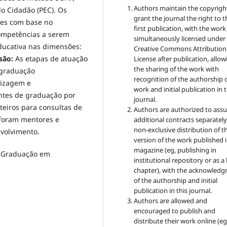
Authors maintain the copyrigh
do Cidadão (PEC). Os
grant the journal the right to t
ões com base no
first publication, with the work
 competências a serem
simultaneously licensed under
ducativa nas dimensões:
Creative Commons Attribution
são:
As etapas de atuação
License after publication, allow
the sharing of the work with
-graduação
recognition of the authorship 
dizagem e
work and initial publication in t
ntes de graduação por
journal.
teiros para consultas de
Authors are authorized to ass
foram mentores e
additional contracts separately,
non-exclusive distribution of t
nvolvimento.
version of the work published i
magazine (eg, publishing in
-Graduação em
institutional repository or as 
chapter), with the acknowled
of the authorship and initial
publication in this journal.
Authors are allowed and
encouraged to publish and
distribute their work online (eg