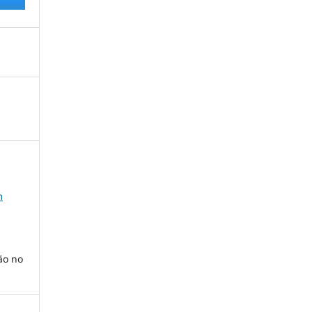
m
ão no