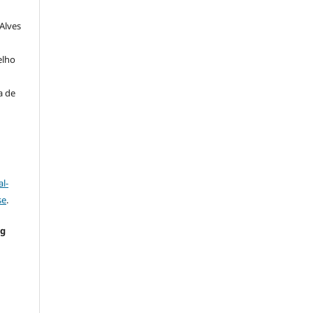
 Alves
a
elho
a de
l-
se
.
ng
e