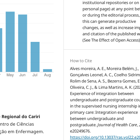
institutional repositories or on
personal page) at any point be
or during the editorial process,
this can generate productive
changes, as well as increase im
and citation of the published 
(See The Effect of Open Access)
How to Cite
Alves moreira, A. E., Moreira Belém, J.,
Gonçalves Leonel, A. C., Coelho Sidrim,
Rolim de Sena, A. S., Bezerra Gomes, E
Oliveira, C. J., & Lima Martins, A. K. (20
Experience of integration between
undergraduate and postgraduate co
in the supervised nursing internship i
primary care: Integration experience
 Regional do Cariri
between undergraduate and
ntro de Ciências
postgraduate.
Journal of Health Care
,
e20249676.
uação em Enfermagem.
https://doi.org/10.13037/ras.vol22.e