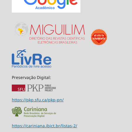
Preservação Digital:
https://pkp.sfu.ca/pkp-pn/
https://cariniana.ibict.br/listas-2/