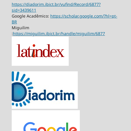
https://diadorim.ibict.br/vufind/Record/6877?
sid=3439611
Google Acadêmico:
https://scholar.google.com/?hl=pt-
BR
Miguilim
:
https://miguilim.ibict.br/handle/miguilim/6877