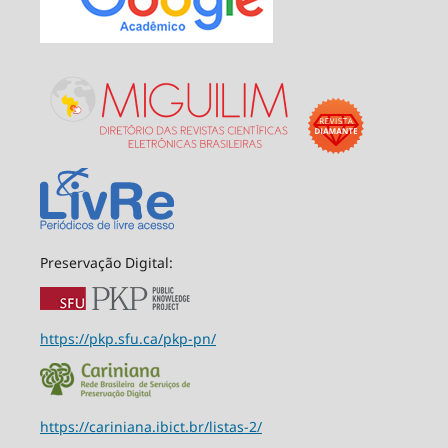
Preservação Digital:
https://pkp.sfu.ca/pkp-pn/
https://cariniana.ibict.br/listas-2/