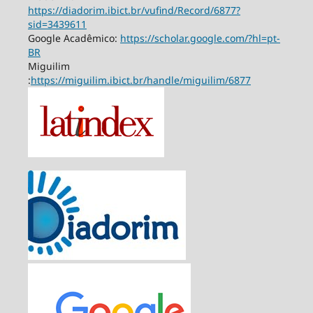
https://diadorim.ibict.br/vufind/Record/6877?
sid=3439611
Google Acadêmico:
https://scholar.google.com/?hl=pt-
BR
Miguilim
:
https://miguilim.ibict.br/handle/miguilim/6877