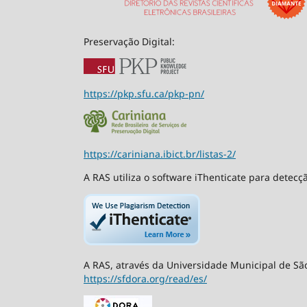
Preservação Digital:
https://pkp.sfu.ca/pkp-pn/
https://cariniana.ibict.br/listas-2/
A RAS utiliza o software iThenticate para detecç
A RAS, através da Universidade Municipal de São
https://sfdora.org/read/es/