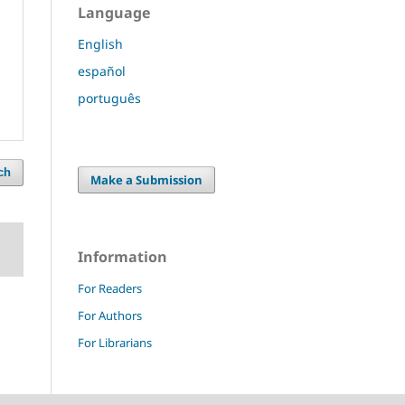
Language
English
español
português
ch
Make a Submission
Information
For Readers
For Authors
For Librarians