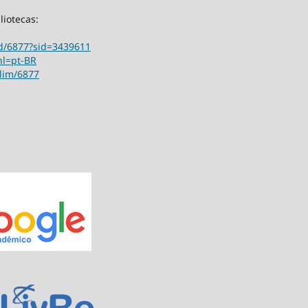
liotecas:
ord/6877?sid=3439611
hl=pt-BR
ilim/6877