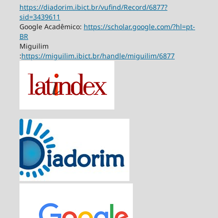
https://diadorim.ibict.br/vufind/Record/6877?
sid=3439611
Google Acadêmico:
https://scholar.google.com/?hl=pt-
BR
Miguilim
:
https://miguilim.ibict.br/handle/miguilim/6877