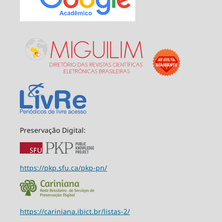
Preservação Digital:
https://pkp.sfu.ca/pkp-pn/
https://cariniana.ibict.br/listas-2/