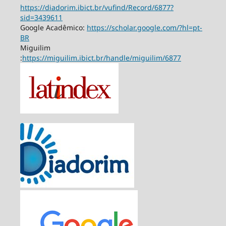
https://diadorim.ibict.br/vufind/Record/6877?
sid=3439611
Google Acadêmico:
https://scholar.google.com/?hl=pt-
BR
Miguilim
:
https://miguilim.ibict.br/handle/miguilim/6877