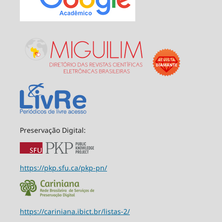
Preservação Digital:
https://pkp.sfu.ca/pkp-pn/
https://cariniana.ibict.br/listas-2/