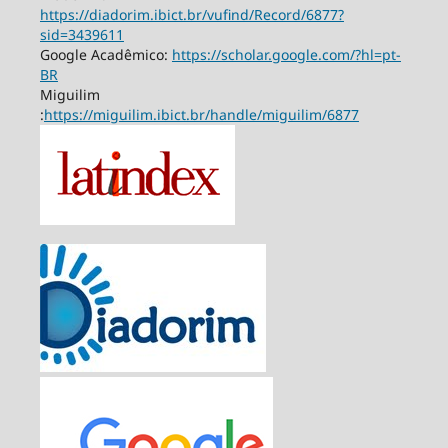
https://diadorim.ibict.br/vufind/Record/6877?
sid=3439611
Google Acadêmico:
https://scholar.google.com/?hl=pt-
BR
Miguilim
:
https://miguilim.ibict.br/handle/miguilim/6877