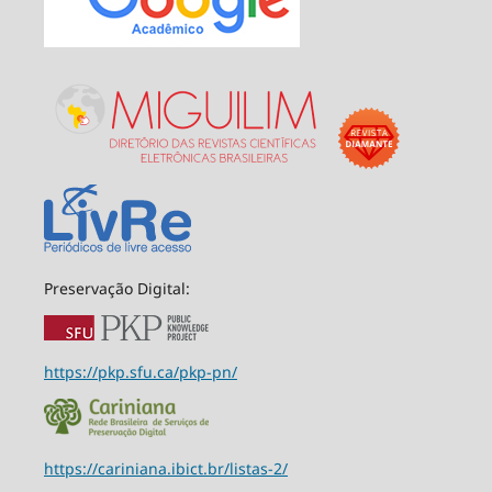
Preservação Digital:
https://pkp.sfu.ca/pkp-pn/
https://cariniana.ibict.br/listas-2/