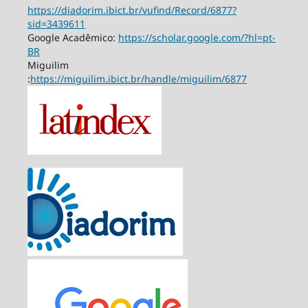
https://diadorim.ibict.br/vufind/Record/6877?
sid=3439611
Google Acadêmico:
https://scholar.google.com/?hl=pt-
BR
Miguilim
:
https://miguilim.ibict.br/handle/miguilim/6877