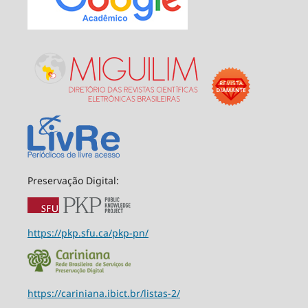
Preservação Digital:
https://pkp.sfu.ca/pkp-pn/
https://cariniana.ibict.br/listas-2/