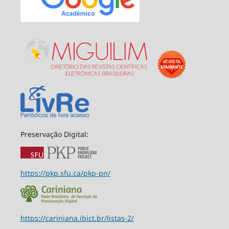
Preservação Digital:
https://pkp.sfu.ca/pkp-pn/
https://cariniana.ibict.br/listas-2/