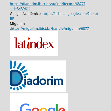
https://diadorim.ibict.br/vufind/Record/6877?
sid=3439611
Google Acadêmico:
https://scholar.google.com/?hl=pt-
BR
Miguilim
:
https://miguilim.ibict.br/handle/miguilim/6877