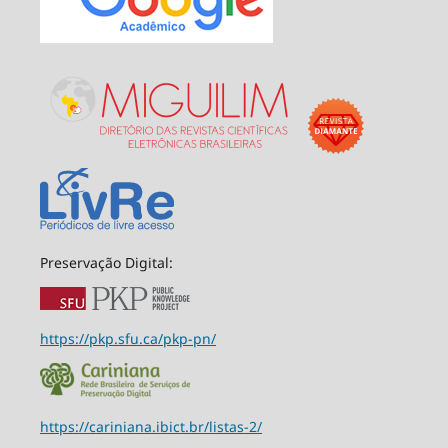
Preservação Digital:
https://pkp.sfu.ca/pkp-pn/
https://cariniana.ibict.br/listas-2/