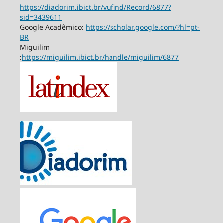
https://diadorim.ibict.br/vufind/Record/6877?
sid=3439611
Google Acadêmico:
https://scholar.google.com/?hl=pt-
BR
Miguilim
:
https://miguilim.ibict.br/handle/miguilim/6877