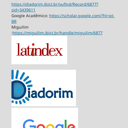
https://diadorim.ibict.br/vufind/Record/6877?
sid=3439611
Google Acadêmico:
https://scholar.google.com/?hl=pt-
BR
Miguilim
:
https://miguilim.ibict.br/handle/miguilim/6877