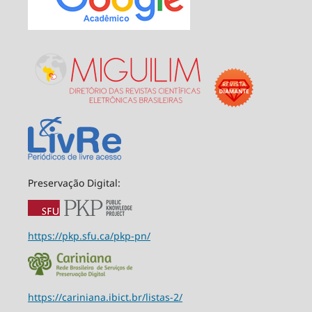
Preservação Digital:
https://pkp.sfu.ca/pkp-pn/
https://cariniana.ibict.br/listas-2/