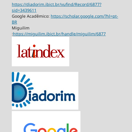
https://diadorim.ibict.br/vufind/Record/6877?
sid=3439611
Google Acadêmico:
https://scholar.google.com/?hl=pt-
BR
Miguilim
:
https://miguilim.ibict.br/handle/miguilim/6877