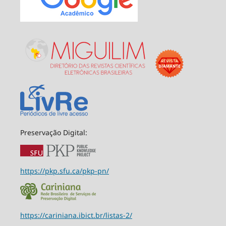
Preservação Digital:
https://pkp.sfu.ca/pkp-pn/
https://cariniana.ibict.br/listas-2/