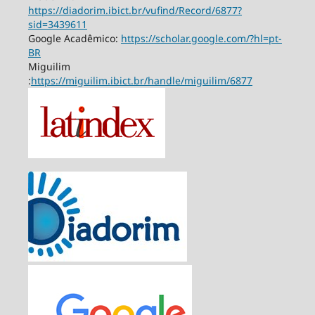
https://diadorim.ibict.br/vufind/Record/6877?
sid=3439611
Google Acadêmico:
https://scholar.google.com/?hl=pt-
BR
Miguilim
:
https://miguilim.ibict.br/handle/miguilim/6877