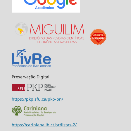
Preservação Digital:
https://pkp.sfu.ca/pkp-pn/
https://cariniana.ibict.br/listas-2/