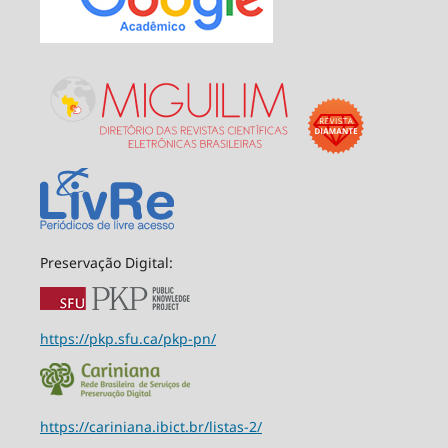
Preservação Digital:
https://pkp.sfu.ca/pkp-pn/
https://cariniana.ibict.br/listas-2/