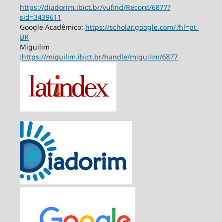
https://diadorim.ibict.br/vufind/Record/6877?
sid=3439611
Google Acadêmico:
https://scholar.google.com/?hl=pt-
BR
Miguilim
:
https://miguilim.ibict.br/handle/miguilim/6877