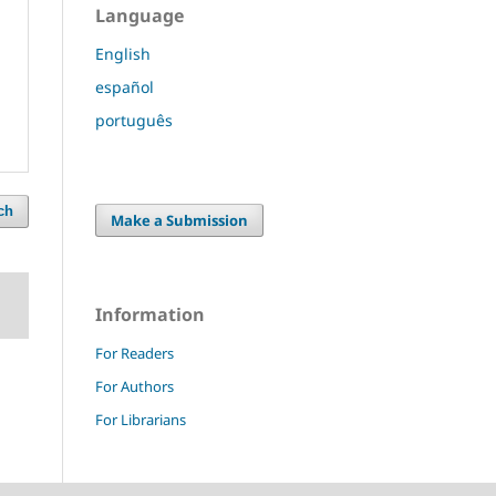
Language
English
español
português
ch
Make a Submission
Information
For Readers
For Authors
For Librarians