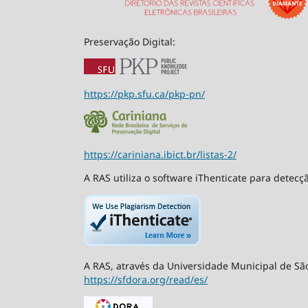
Preservação Digital:
https://pkp.sfu.ca/pkp-pn/
https://cariniana.ibict.br/listas-2/
A RAS utiliza o software iThenticate para detecç
A RAS, através da Universidade Municipal de São
https://sfdora.org/read/es/