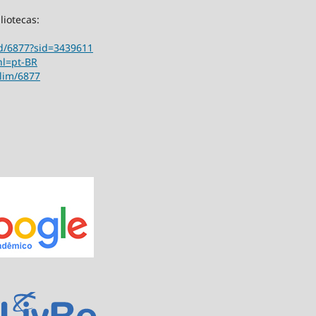
liotecas:
ord/6877?sid=3439611
hl=pt-BR
ilim/6877