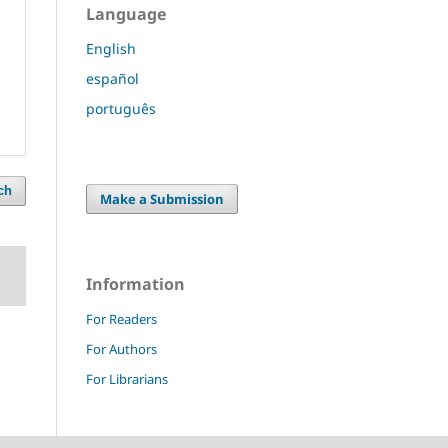
Language
English
español
português
ch
Make a Submission
Information
For Readers
For Authors
For Librarians