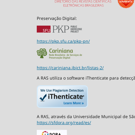
Preservação Digital:
https://pkp.sfu.ca/pkp-pn/
https://cariniana.ibict.br/listas-2/
A RAS utiliza o software iThenticate para detecç
A RAS, através da Universidade Municipal de São
https://sfdora.org/read/es/