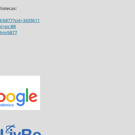
liotecas:
ord/6877?sid=3439611
hl=pt-BR
ilim/6877