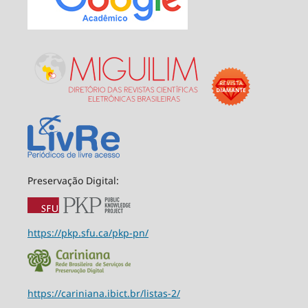
Preservação Digital:
https://pkp.sfu.ca/pkp-pn/
https://cariniana.ibict.br/listas-2/