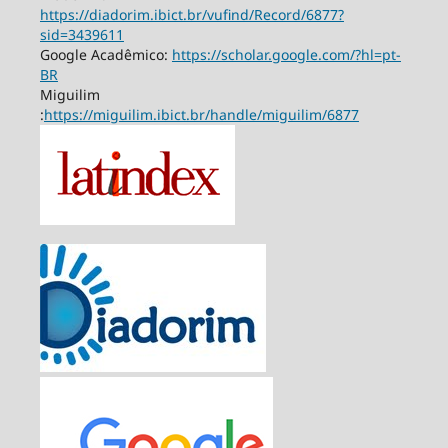
https://diadorim.ibict.br/vufind/Record/6877?
sid=3439611
Google Acadêmico:
https://scholar.google.com/?hl=pt-
BR
Miguilim
:
https://miguilim.ibict.br/handle/miguilim/6877