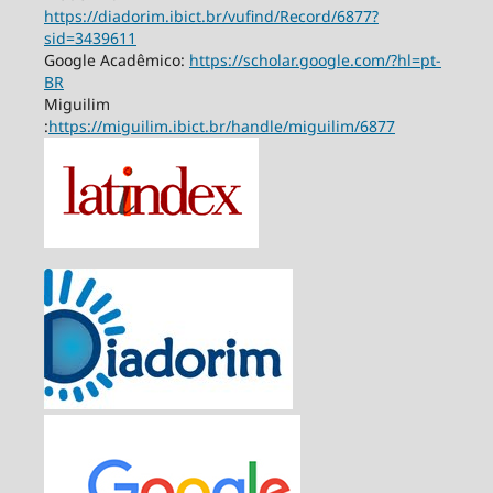
https://diadorim.ibict.br/vufind/Record/6877?
sid=3439611
Google Acadêmico:
https://scholar.google.com/?hl=pt-
BR
Miguilim
:
https://miguilim.ibict.br/handle/miguilim/6877