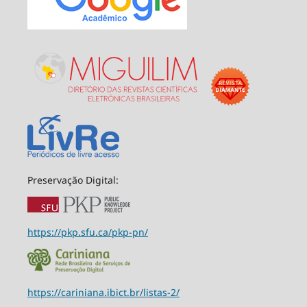
Preservação Digital:
https://pkp.sfu.ca/pkp-pn/
https://cariniana.ibict.br/listas-2/