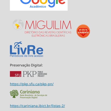
Preservação Digital:
https://pkp.sfu.ca/pkp-pn/
https://cariniana.ibict.br/listas-2/