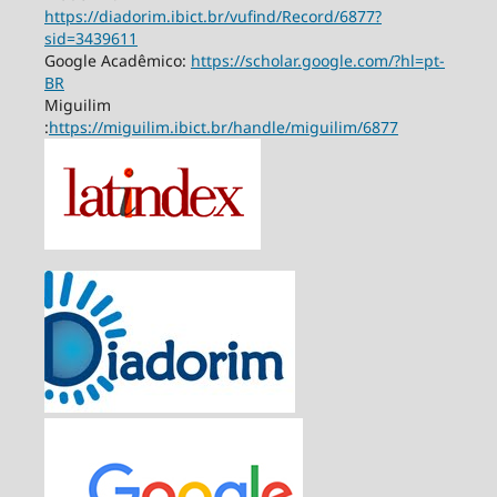
https://diadorim.ibict.br/vufind/Record/6877?
sid=3439611
Google Acadêmico:
https://scholar.google.com/?hl=pt-
BR
Miguilim
:
https://miguilim.ibict.br/handle/miguilim/6877