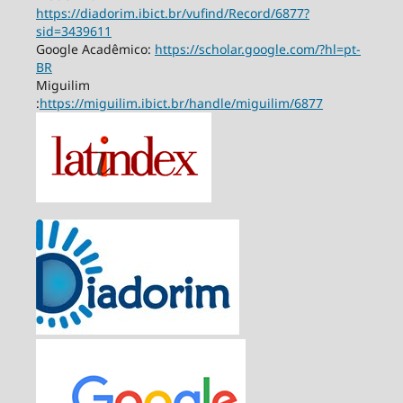
https://diadorim.ibict.br/vufind/Record/6877?
sid=3439611
Google Acadêmico:
https://scholar.google.com/?hl=pt-
BR
Miguilim
:
https://miguilim.ibict.br/handle/miguilim/6877