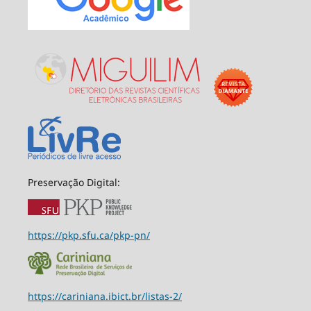
Preservação Digital:
https://pkp.sfu.ca/pkp-pn/
https://cariniana.ibict.br/listas-2/