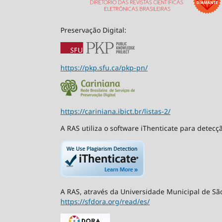
Preservação Digital:
https://pkp.sfu.ca/pkp-pn/
https://cariniana.ibict.br/listas-2/
A RAS utiliza o software iThenticate para detecç
A RAS, através da Universidade Municipal de São
https://sfdora.org/read/es/