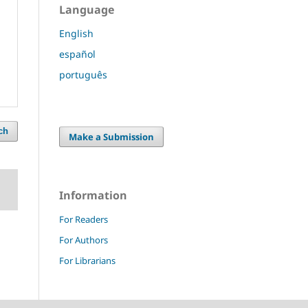
Language
English
español
português
ch
Make a Submission
Information
For Readers
For Authors
For Librarians