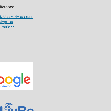
liotecas:
ord/6877?sid=3439611
hl=pt-BR
ilim/6877