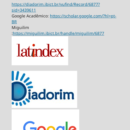
https://diadorim.ibict.br/vufind/Record/6877?
sid=3439611
Google Acadêmico:
https://scholar.google.com/?hl=pt-
BR
Miguilim
:
https://miguilim.ibict.br/handle/miguilim/6877