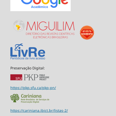
Preservação Digital:
https://pkp.sfu.ca/pkp-pn/
https://cariniana.ibict.br/listas-2/