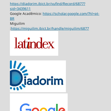
https://diadorim.ibict.br/vufind/Record/6877?
sid=3439611
Google Acadêmico:
https://scholar.google.com/?hl=pt-
BR
Miguilim
:
https://miguilim.ibict.br/handle/miguilim/6877