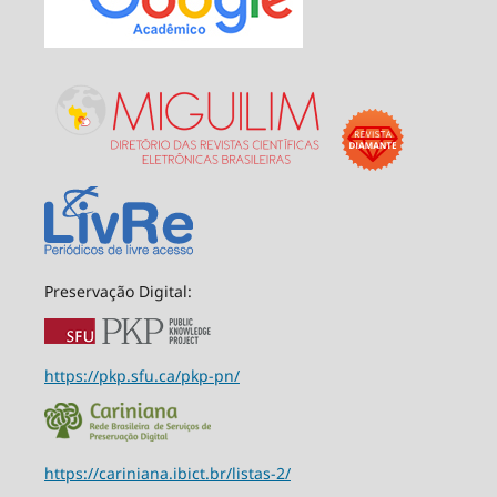
Preservação Digital:
https://pkp.sfu.ca/pkp-pn/
https://cariniana.ibict.br/listas-2/