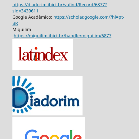
https://diadorim.ibict.br/vufind/Record/6877?
sid=3439611
Google Acadêmico:
https://scholar.google.com/?hl=pt-
BR
Miguilim
:
https://miguilim.ibict.br/handle/miguilim/6877