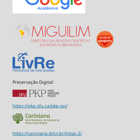
Preservação Digital:
https://pkp.sfu.ca/pkp-pn/
https://cariniana.ibict.br/listas-2/