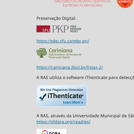
Preservação Digital:
https://pkp.sfu.ca/pkp-pn/
https://cariniana.ibict.br/listas-2/
A RAS utiliza o software iThenticate para detecç
A RAS, através da Universidade Municipal de São
https://sfdora.org/read/es/