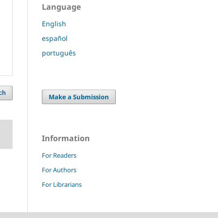
Language
English
español
português
ch
Make a Submission
Information
For Readers
For Authors
For Librarians