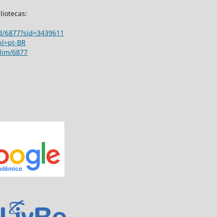
liotecas:
ord/6877?sid=3439611
hl=pt-BR
ilim/6877