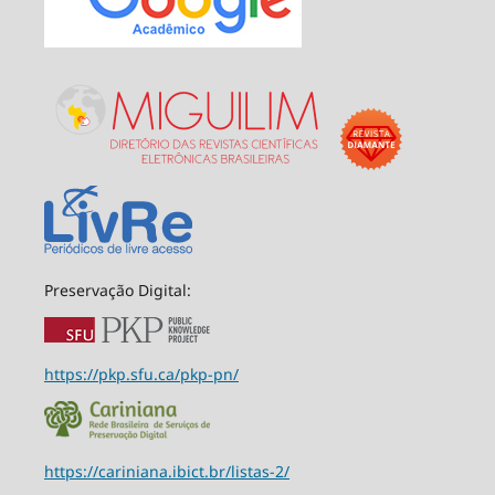
Preservação Digital:
https://pkp.sfu.ca/pkp-pn/
https://cariniana.ibict.br/listas-2/