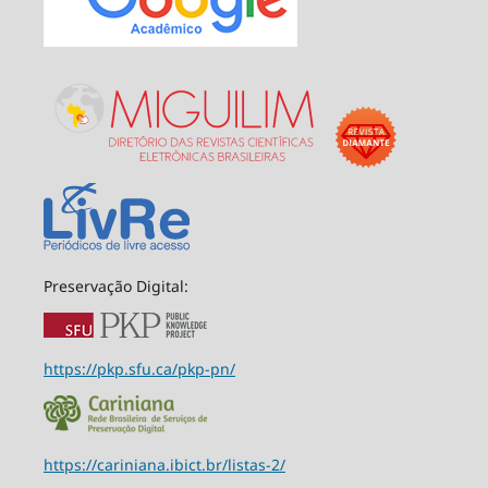
Preservação Digital:
https://pkp.sfu.ca/pkp-pn/
https://cariniana.ibict.br/listas-2/