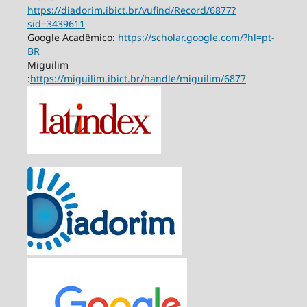
https://diadorim.ibict.br/vufind/Record/6877?
sid=3439611
Google Acadêmico:
https://scholar.google.com/?hl=pt-
BR
Miguilim
:
https://miguilim.ibict.br/handle/miguilim/6877