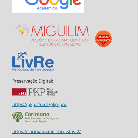
Preservação Digital:
https://pkp.sfu.ca/pkp-pn/
https://cariniana.ibict.br/listas-2/