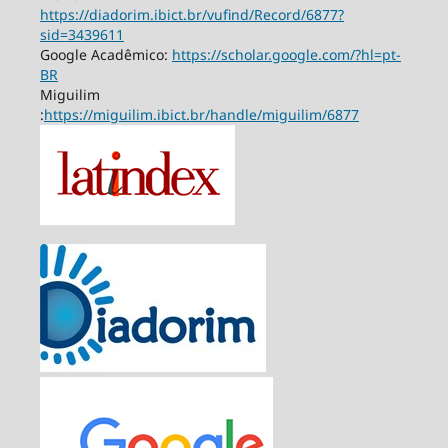
https://diadorim.ibict.br/vufind/Record/6877?
sid=3439611
Google Acadêmico:
https://scholar.google.com/?hl=pt-
BR
Miguilim
:
https://miguilim.ibict.br/handle/miguilim/6877