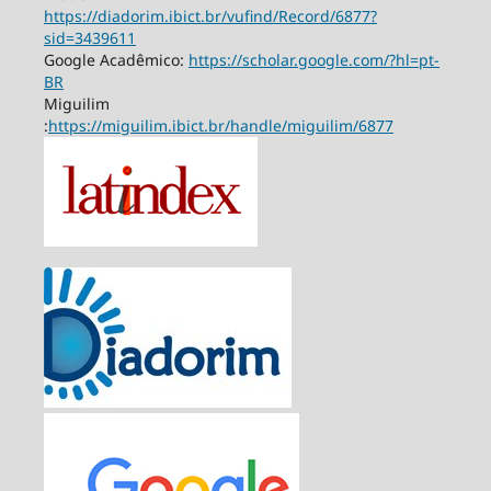
https://diadorim.ibict.br/vufind/Record/6877?
sid=3439611
Google Acadêmico:
https://scholar.google.com/?hl=pt-
BR
Miguilim
:
https://miguilim.ibict.br/handle/miguilim/6877