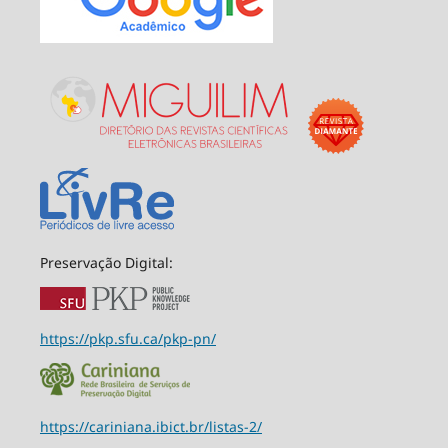
Preservação Digital:
https://pkp.sfu.ca/pkp-pn/
https://cariniana.ibict.br/listas-2/